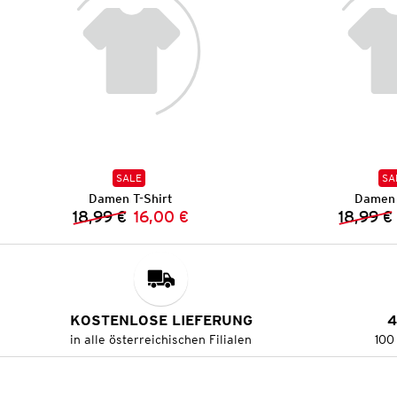
SALE
SA
Damen T-Shirt
Damen 
18,99 €
16,00 €
18,99 €
Vorheriger Preis:
Neuer Preis:
KOSTENLOSE LIEFERUNG
4
in alle österreichischen Filialen
100