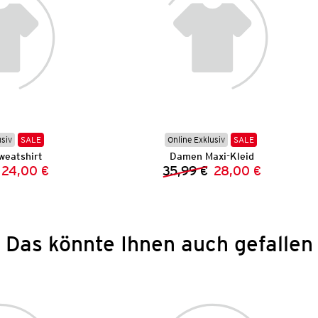
usiv
SALE
Online Exklusiv
SALE
eatshirt
Damen Maxi-Kleid
24,00 €
35,99 €
28,00 €
Vorheriger Preis:
Neuer Preis:
Vorheriger Preis:
Neuer Preis:
Das könnte Ihnen auch gefallen