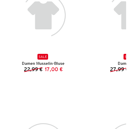
SALE
SA
Damen Musselin-Bluse
Dame
22,99 €
17,00 €
27,99 €
Vorheriger Preis:
Neuer Preis: