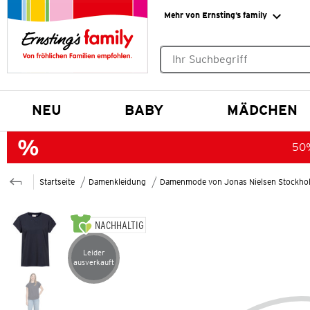
Mehr von Ernsting’s family
Keine Suchvorschläge gefund
NEU
BABY
MÄDCHEN
50%
Startseite
Damenkleidung
Damenmode von Jonas Nielsen Stockho
NACHHALTIG
Leider
Artikel leider ausverkauft
ausverkauft