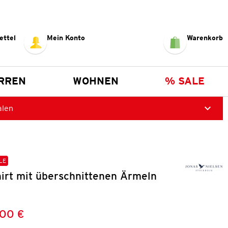
ettel
Mein Konto
Warenkorb
RREN
WOHNEN
% SALE
alen
LE
irt mit überschnittenen Ärmeln
,00 €
Preis:
: