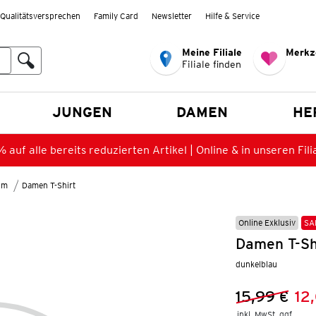
Qualitätsversprechen
Family Card
Newsletter
Hilfe & Service
Meine Filiale
Merkz
Filiale finden
en
JUNGEN
DAMEN
HE
 auf alle bereits reduzierten Artikel | Online & in unseren Fili
lm
Damen T-Shirt
Online Exklusiv
SA
Damen T-Sh
dunkelblau
15,99 €
12
Vorheriger 
Neuer Preis
inkl. MwSt. ggf.
