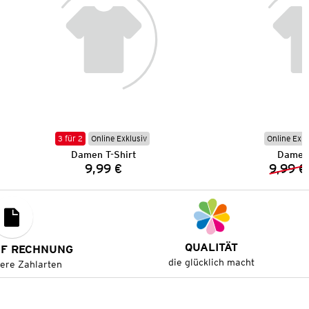
3 für 2
Online Exklusiv
Online Exkl
Damen T-Shirt
Damen 
9,99 €
9,99 €
Preis:
QUALITÄT
UF RECHNUNG
die glücklich macht
tere Zahlarten