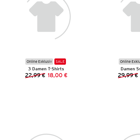
Online Exklusiv
SALE
Online Exkl
3 Damen T-Shirts
Damen Sw
22,99 €
18,00 €
29,99 €
Vorheriger Preis:
Neuer Preis: