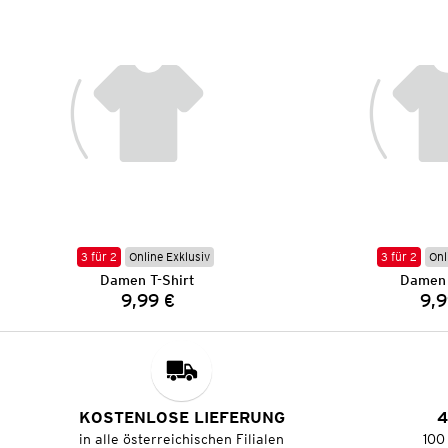
3 für 2
Online Exklusiv
3 für 2
Onl
Damen T-Shirt
Damen 
9,99 €
9,9
Preis:
KOSTENLOSE LIEFERUNG
4
in alle österreichischen Filialen
100