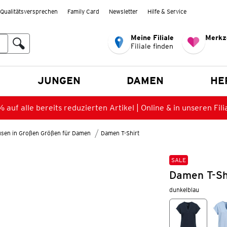
Qualitätsversprechen
Family Card
Newsletter
Hilfe & Service
Meine Filiale
Merkz
Filiale finden
en
JUNGEN
DAMEN
HE
 auf alle bereits reduzierten Artikel | Online & in unseren Fili
lusen in Großen Größen für Damen
Damen T-Shirt
SALE
Damen T-Shi
dunkelblau