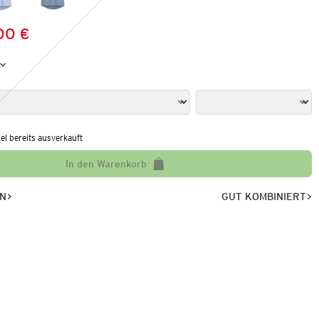
,00 €
Preis:
:
kel bereits ausverkauft
In den Warenkorb
EN
GUT KOMBINIERT