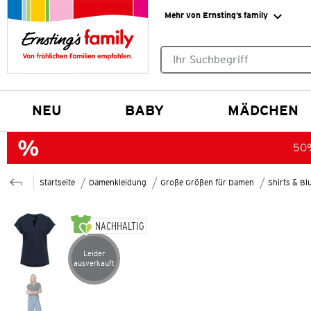
Mehr von Ernsting’s family
Keine Suchvorschläge gefund
NEU
BABY
MÄDCHEN
50%
Startseite
Damenkleidung
Große Größen für Damen
Shirts & B
NACHHALTIG
Leider
Artikel leider ausverkauft
ausverkauft