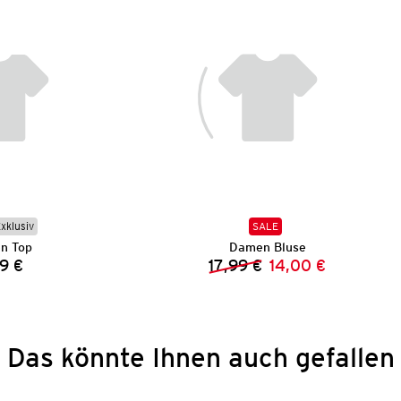
Exklusiv
SALE
n Top
Damen Bluse
9 €
17,99 €
14,00 €
Preis:
Vorheriger Preis:
Neuer Preis:
Das könnte Ihnen auch gefallen