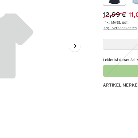
12,99 €
11
Vorheriger 
Neuer Preis
inkl. MwSt. ggf.

zzgl. Versandkosten
Leider ist dieser Arti
ARTIKEL MERK