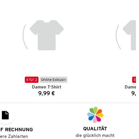
3 für 2
Online Exklusiv
3 f
Damen T-Shirt
Damen 
9,99 €
9,
Preis:
QUALITÄT
UF RECHNUNG
die glücklich macht
tere Zahlarten