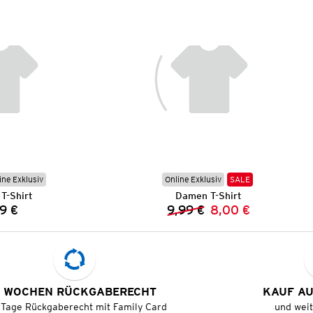
ine Exklusiv
Online Exklusiv
SALE
T-Shirt
Damen T-Shirt
9 €
9,99 €
8,00 €
Preis:
Vorheriger Preis:
Neuer Preis:
 WOCHEN RÜCKGABERECHT
KAUF A
 Tage Rückgaberecht mit Family Card
und wei