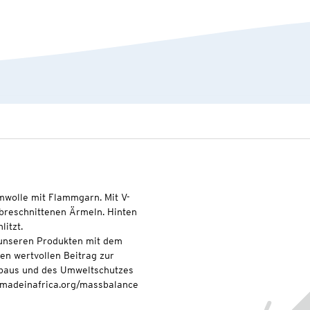
wolle mit Flammgarn. Mit V-
übreschnittenen Ärmeln. Hinten
litzt.
t unseren Produkten mit dem
nen wertvollen Beitrag zur
baus und des Umweltschutzes
onmadeinafrica.org/massbalance