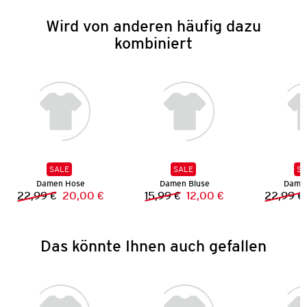
Wird von anderen häufig dazu
kombiniert
SALE
SALE
SA
Damen Hose
Damen Bluse
Dame
22,99 €
20,00 €
15,99 €
12,00 €
22,99 €
Vorheriger Preis:
Neuer Preis:
Vorheriger Preis:
Neuer Preis:
Das könnte Ihnen auch gefallen