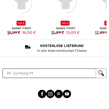
SALE
SALE
SA
Damen T-Shirt
Damen T-Shirt
Damen 
18,99 €
16,00 €
15,99 €
13,00 €
17,99 €
Vorheriger Preis:
Neuer Preis:
Vorheriger Preis:
Neuer Preis:
KOSTENLOSE LIEFERUNG
in alle österreichischen Filialen