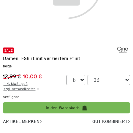
SALE
Damen T-Shirt mit verziertem Print
beige
12,99 €
10,00 €
Vorheriger Preis:
Neuer Preis:
inkl. MwSt. ggf.

zzgl. Versandkosten
Verfügbar
In den Warenkorb
ARTIKEL MERKEN
GUT KOMBINIERT