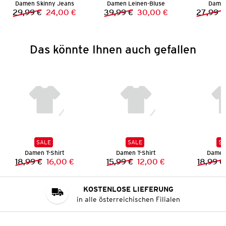
Damen Skinny Jeans
Damen Leinen-Bluse
Damen
29,99 €
24,00 €
39,99 €
30,00 €
27,99 €
Vorheriger Preis:
Neuer Preis:
Vorheriger Preis:
Neuer Preis:
Das könnte Ihnen auch gefallen
SALE
SALE
SA
Damen T-Shirt
Damen T-Shirt
Damen 
18,99 €
16,00 €
15,99 €
12,00 €
18,99 €
Vorheriger Preis:
Neuer Preis:
Vorheriger Preis:
Neuer Preis:
KOSTENLOSE LIEFERUNG
in alle österreichischen Filialen