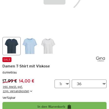
SALE
Damen T-Shirt mit Viskose
dunkelblau
17,99 €
14,00 €
Vorheriger Preis:
Neuer Preis:
inkl. MwSt. ggf.

zzgl. Versandkosten
Verfügbar
In den Warenkorb