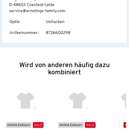
D-48653 Coesfeld-Lette
service@ernstings-family.com
Optik
:
Unifarben
Artikelnummer
:
8726600298
Wird von anderen häufig dazu
kombiniert
Online Exklusiv
SALE
Online Exklusiv
SALE
SA