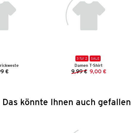
3 für 2
SALE
rickweste
Damen T-Shirt
99 €
9,99 €
9,00 €
Preis:
Vorheriger Preis:
Neuer Preis:
Das könnte Ihnen auch gefallen