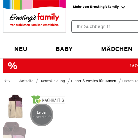
Mehr von Ernsting’s family
Keine Suchvorschläge gefund
NEU
BABY
MÄDCHEN
50%
Startseite
Damenkleidung
Blazer & Westen für Damen
Damen T
NACHHALTIG
Leider
Artikel leider ausverkauft
ausverkauft