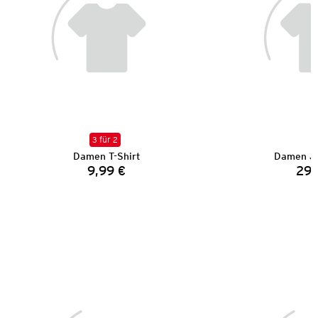
3 für 2
Damen T-Shirt
Damen J
9,99 €
29,
Preis: