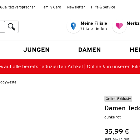
Qualitätsversprechen
Family Card
Newsletter
Hilfe & Service
Meine Filiale
Merkz
Filiale finden
en
JUNGEN
DAMEN
HE
 auf alle bereits reduzierten Artikel | Online & in unseren Fili
eddyweste
Online Exklusiv
Damen Tedd
dunkelrot
35,99 €
Preis:
inkl. MwSt. ggf.
