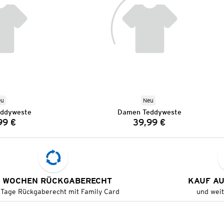
eu
Neu
ddyweste
Damen Teddyweste
99 €
39,99 €
Preis:
Preis:
 WOCHEN RÜCKGABERECHT
KAUF A
 Tage Rückgaberecht mit Family Card
und wei