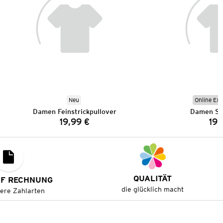
Neu
Online Exk
Damen Feinstrickpullover
Damen Sp
19,99 €
19,
Preis:
QUALITÄT
UF RECHNUNG
die glücklich macht
tere Zahlarten