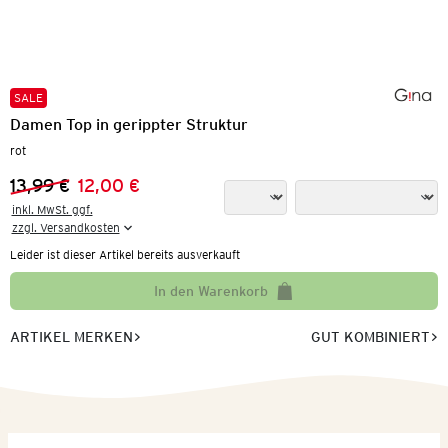
SALE
Damen Top in gerippter Struktur
rot
13,99 €
12,00 €
Vorheriger Preis:
Neuer Preis:
inkl. MwSt. ggf.

zzgl. Versandkosten
Leider ist dieser Artikel bereits ausverkauft
In den Warenkorb
ARTIKEL MERKEN
GUT KOMBINIERT