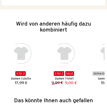
Wird von anderen häufig dazu
kombiniert
3 für 2
3 für 2
SALE
Online Exk
Damen Culotte
Damen T-Shirt
Damen 
17,99 €
9,99 €
9,00 €
15,
Preis:
Vorheriger Preis:
Neuer Preis:
Das könnte Ihnen auch gefallen