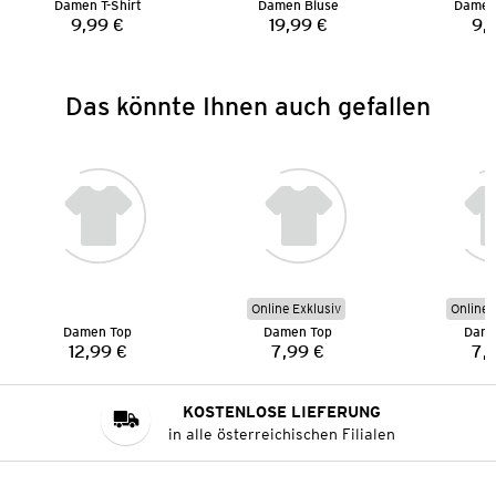
Damen T-Shirt
Damen Bluse
Damen 
9,99 €
19,99 €
9,
Preis:
Preis:
Das könnte Ihnen auch gefallen
Online Exklusiv
Online 
Damen Top
Damen Top
Dame
12,99 €
7,99 €
7,
Preis:
Preis:
KOSTENLOSE LIEFERUNG
in alle österreichischen Filialen