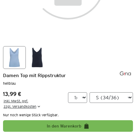
Damen Top mit Rippstruktur
hellblau
13,99 €
Preis:
inkl. MwSt. ggf.

zzgl. Versandkosten
Nur noch wenige Stück verfügbar.
In den Warenkorb