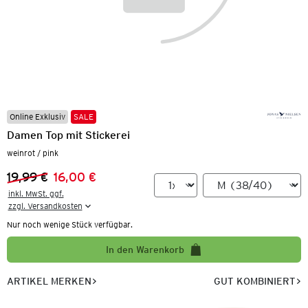
Online Exklusiv
SALE
Damen Top mit Stickerei
weinrot / pink
19,99 €
16,00 €
Vorheriger Preis:
Neuer Preis:
inkl. MwSt. ggf.

zzgl. Versandkosten
Nur noch wenige Stück verfügbar.
In den Warenkorb
ARTIKEL MERKEN
GUT KOMBINIERT