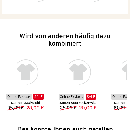
Wird von anderen häufig dazu
kombiniert
Online Exklusiv
SALE
Online Exklusiv
SALE
Online Exkl
Damen Maxi-Kleid
Damen Seersucker-Bluse
Damen Mu
35,99 €
28,00 €
25,99 €
20,00 €
19,99 €
Vorheriger Preis:
Neuer Preis:
Vorheriger Preis:
Neuer Preis:
Das könnte Ihnen auch gefallen