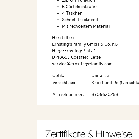
Zip-Off-Funktion
5 Gürtelschlaufen
4 Taschen
Schnell trocknend
Mit recyceltem Material
Hersteller:
Ernsting's family GmbH & Co. KG
Hugo-Ernsting-Platz 1
D-48653 Coesfeld-Lette
service@ernstings-family.com
Optik
:
Unifarben
Verschluss
:
Knopf und Reißverschl
Artikelnummer
:
8706620258
Zertifikate & Hinweise