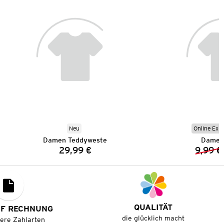
Neu
Online Exkl
Damen Teddyweste
Damen 
29,99 €
9,99 €
Preis:
QUALITÄT
UF RECHNUNG
die glücklich macht
tere Zahlarten