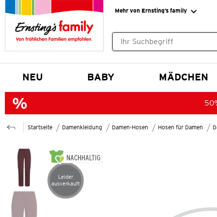
Mehr von Ernsting’s family
Keine Suchvorschläge gefund
NEU
BABY
MÄDCHEN
50%
Startseite
Damenkleidung
Damen-Hosen
Hosen für Damen
D
NACHHALTIG
Leider
Artikel leider ausverkauft
ausverkauft