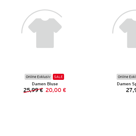
Online Exklusiv
SALE
Online Exkl
Damen Bluse
Damen Sp
25,99 €
20,00 €
27,
Vorheriger Preis:
Neuer Preis: