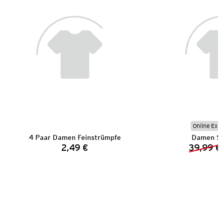
Online Exkl
4 Paar Damen Feinstrümpfe
Damen Sp
2,49 €
39,99 €
Preis: