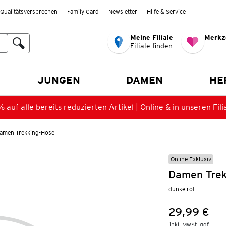
Qualitätsversprechen
Family Card
Newsletter
Hilfe & Service
Meine Filiale
Merkz
Filiale finden
en
JUNGEN
DAMEN
HE
 auf alle bereits reduzierten Artikel | Online & in unseren Fili
amen Trekking-Hose
Online Exklusiv
Damen Trek
dunkelrot
29,99 €
Preis:
inkl. MwSt. ggf.
