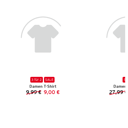
3 für 2
SALE
SA
Damen T-Shirt
Damen 
9,99 €
9,00 €
27,99 €
Vorheriger Preis:
Neuer Preis: