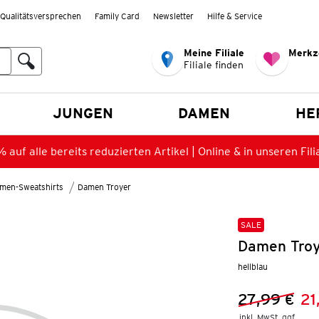
Qualitätsversprechen
Family Card
Newsletter
Hilfe & Service
Meine Filiale
Merkz
Filiale finden
en
JUNGEN
DAMEN
HE
 auf alle bereits reduzierten Artikel | Online & in unseren Fili
men-Sweatshirts
Damen Troyer
SALE
Damen Troy
hellblau
27,99 €
21
Vorheriger 
Neuer Preis
inkl. MwSt. ggf.
