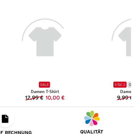
SALE
3 für 2
Onl
Damen T-Shirt
Damen 
12,99 €
10,00 €
9,99 €
Vorheriger Preis:
Neuer Preis:
QUALITÄT
UF RECHNUNG