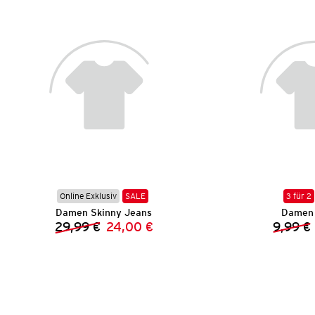
Online Exklusiv
SALE
3 für 2
Damen Skinny Jeans
Damen 
29,99 €
24,00 €
9,99 €
Vorheriger Preis:
Neuer Preis: