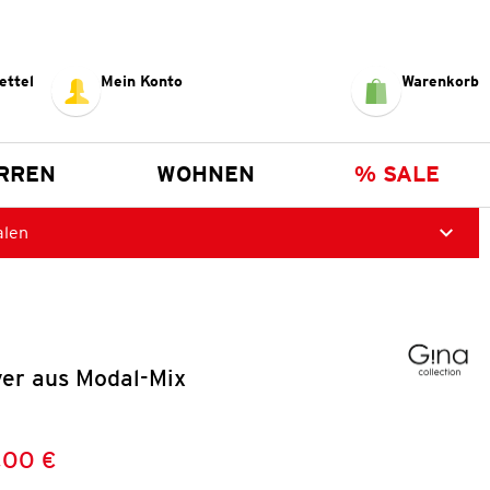
ettel
Mein Konto
Warenkorb
RREN
WOHNEN
% SALE
alen
er aus Modal-Mix
,00 €
Preis:
: