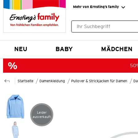
Mehr von Ernsting’s family
Keine Suchvorschläge gefund
NEU
BABY
MÄDCHEN
50%
Startseite
Damenkleidung
Pullover & Strickjacken für Damen
Da
Leider
Artikel leider ausverkauft
ausverkauft