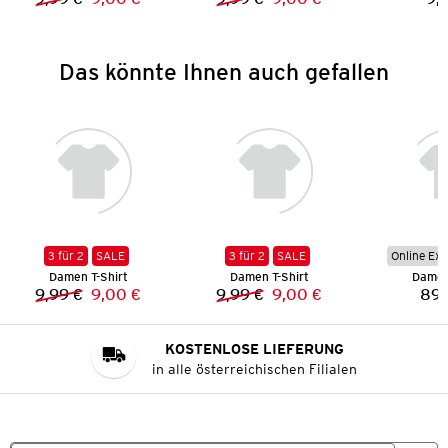
Vorheriger Preis:
Neuer Preis:
Vorheriger Preis:
Neuer Preis:
Das könnte Ihnen auch gefallen
3 für 2
SALE
3 für 2
SALE
Online Exk
Damen T-Shirt
Damen T-Shirt
Damen
9,99 €
9,00 €
9,99 €
9,00 €
89,
Vorheriger Preis:
Neuer Preis:
Vorheriger Preis:
Neuer Preis:
KOSTENLOSE LIEFERUNG
in alle österreichischen Filialen