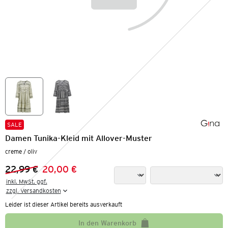
SALE
Damen Tunika-Kleid mit Allover-Muster
creme / oliv
22,99 €
20,00 €
Vorheriger Preis:
Neuer Preis:
inkl. MwSt. ggf.

zzgl. Versandkosten
Leider ist dieser Artikel bereits ausverkauft
In den Warenkorb