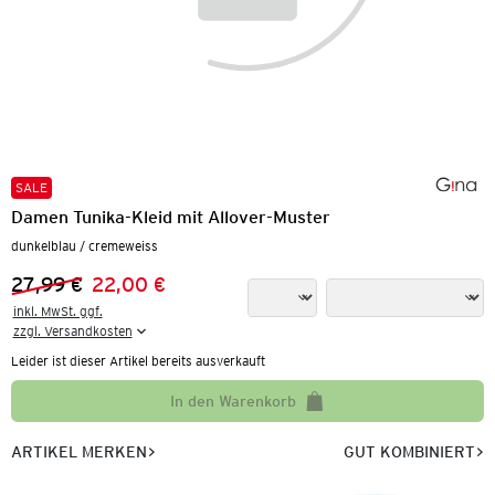
SALE
Damen Tunika-Kleid mit Allover-Muster
dunkelblau / cremeweiss
27,99 €
22,00 €
Vorheriger Preis:
Neuer Preis:
inkl. MwSt. ggf.

zzgl. Versandkosten
Leider ist dieser Artikel bereits ausverkauft
In den Warenkorb
ARTIKEL MERKEN
GUT KOMBINIERT