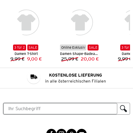
3 für 2
SALE
Online Exklusiv
SALE
3 für 2
Damen T-Shirt
Damen Shape-Badeanzug
Damen 
9,99 €
9,00 €
25,99 €
20,00 €
9,99 €
Vorheriger Preis:
Neuer Preis:
Vorheriger Preis:
Neuer Preis:
KOSTENLOSE LIEFERUNG
in alle österreichischen Filialen