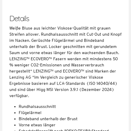
Details
Weiße Bluse aus leichter Viskose-Qualität mit grauen
Streifen allover. Rundhalsausschnitt mit Cut-Out und Knopf
im Nacken. Gerüschte Flügelärmel und Bindeband
unterhalb der Brust. Locker geschnitten mit gerundetem
Saum und vorne etwas länger für den wachsenden Bauch.
LENZING™ ECOVERO™ Fasern werden mit mindestens 50
% weniger CO2-Emissionen und Wasserverbrauch
hergestellt* LENZING™ und ECOVERO™ sind Marken der
Lenzing AG *Im Vergleich zu generischer Viskose
Ergebnisse basieren auf LCA-Standards (ISO 14040/44)
und sind über Higg MSI Version 3.9.1 (Dezember 2024)
verfügbar.
Rundhalsausschnitt
Flügelärmel
Bindeband unterhalb der Brust
Vorne etwas länger
Schadstoffgeprüft nach "OEKO-TEX®"-Standard