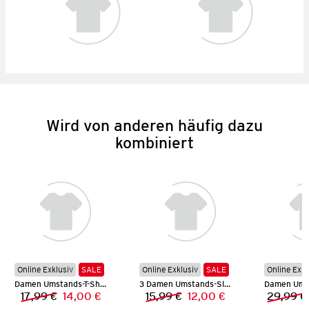
Wird von anderen häufig dazu
kombiniert
Online Exklusiv
SALE
Online Exklusiv
SALE
Online Exkl
Damen Umstands-T-Shirt
3 Damen Umstands-Slips
17,99 €
14,00 €
15,99 €
12,00 €
29,99 €
Vorheriger Preis:
Neuer Preis:
Vorheriger Preis:
Neuer Preis: