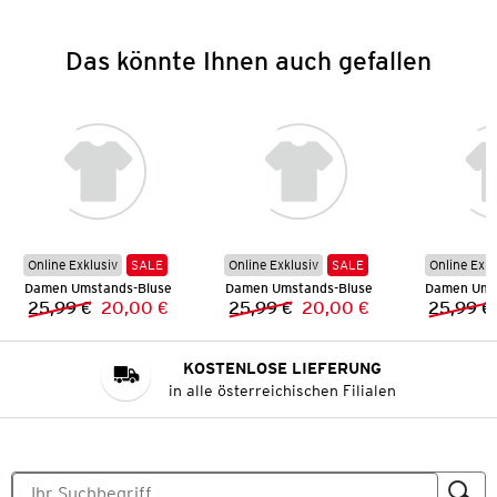
Das könnte Ihnen auch gefallen
Online Exklusiv
SALE
Online Exklusiv
SALE
Online Exkl
Damen Umstands-Bluse
Damen Umstands-Bluse
Damen Ums
25,99 €
20,00 €
25,99 €
20,00 €
25,99 €
Vorheriger Preis:
Neuer Preis:
Vorheriger Preis:
Neuer Preis:
KOSTENLOSE LIEFERUNG
in alle österreichischen Filialen