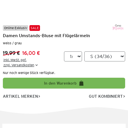
Online Exklusiv
SALE
Damen Umstands-Bluse mit Flügelärmeln
weiss / grau
19,99 €
16,00 €
Vorheriger Preis:
Neuer Preis:
inkl. MwSt. ggf.

zzgl. Versandkosten
Nur noch wenige Stück verfügbar.
In den Warenkorb
ARTIKEL MERKEN
GUT KOMBINIERT