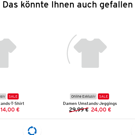
Das könnte Ihnen auch gefallen
usiv
SALE
Online Exklusiv
SALE
nds-T-Shirt
Damen Umstands-Jeggings
14,00 €
29,99 €
24,00 €
Vorheriger Preis:
Neuer Preis:
Vorheriger Preis:
Neuer Preis: