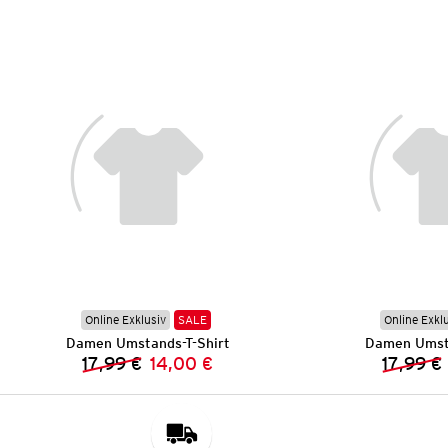
Online Exklusiv
SALE
Online Exkl
Damen Umstands-T-Shirt
Damen Umsta
17,99 €
14,00 €
17,99 €
Vorheriger Preis:
Neuer Preis: