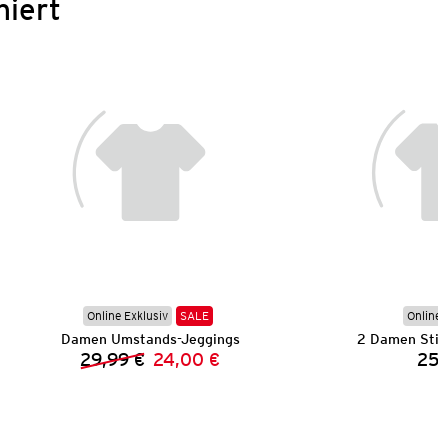
niert
Online Exklusiv
SALE
Online 
Damen Umstands-Jeggings
2 Damen Stil
29,99 €
24,00 €
25,
Vorheriger Preis:
Neuer Preis: