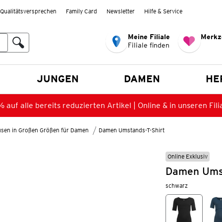
Qualitätsversprechen
Family Card
Newsletter
Hilfe & Service
Meine Filiale
Merkz
Filiale finden
en
JUNGEN
DAMEN
HE
 auf alle bereits reduzierten Artikel | Online & in unseren Fili
lusen in Großen Größen für Damen
Damen Umstands-T-Shirt
Online Exklusiv
Damen Umsta
schwarz