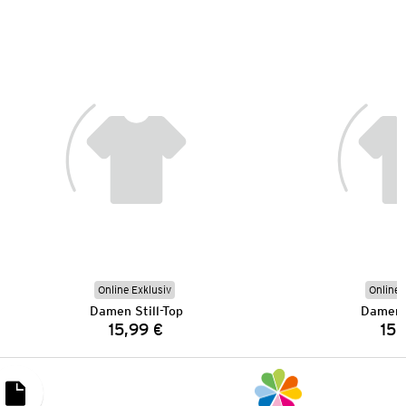
Online Exklusiv
Online 
Damen Still-Top
Damen S
15,99 €
15,
Preis: