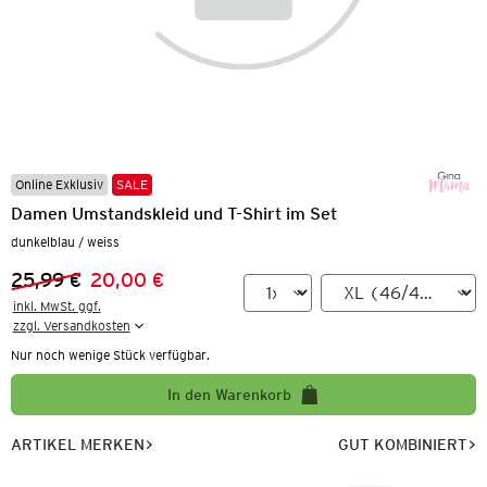
Online Exklusiv
SALE
Damen Umstandskleid und T-Shirt im Set
dunkelblau / weiss
25,99 €
20,00 €
Vorheriger Preis:
Neuer Preis:
inkl. MwSt. ggf.

zzgl. Versandkosten
Nur noch wenige Stück verfügbar.
In den Warenkorb
ARTIKEL MERKEN
GUT KOMBINIERT