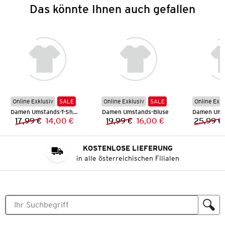
Das könnte Ihnen auch gefallen
Online Exklusiv
SALE
Online Exklusiv
SALE
Online Exkl
Damen Umstands-T-Shirt
Damen Umstands-Bluse
Damen Ums
17,99 €
14,00 €
19,99 €
16,00 €
25,99 €
Vorheriger Preis:
Neuer Preis:
Vorheriger Preis:
Neuer Preis:
KOSTENLOSE LIEFERUNG
in alle österreichischen Filialen