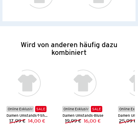
Wird von anderen häufig dazu
kombiniert
Online Exklusiv
SALE
Online Exklusiv
SALE
Online Exkl
Damen Umstands-T-Shirt
Damen Umstands-Bluse
Damen Ums
17,99 €
14,00 €
19,99 €
16,00 €
25,99 €
Vorheriger Preis:
Neuer Preis:
Vorheriger Preis:
Neuer Preis: