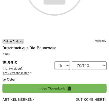
Online Exklusiv
Duschtuch aus Bio-Baumwolle
weiss
15,99 €
Preis:
inkl. MwSt. ggf.

zzgl. Versandkosten
Verfügbar
In den Warenkorb
ARTIKEL MERKEN
GUT KOMBINIERT