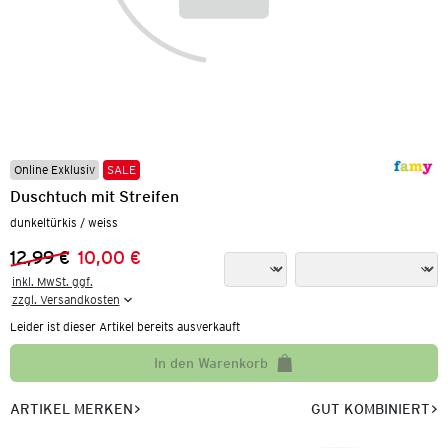
Online Exklusiv
SALE
Duschtuch mit Streifen
dunkeltürkis / weiss
12,99 €
10,00 €
Vorheriger Preis:
Neuer Preis:
inkl. MwSt. ggf.

zzgl. Versandkosten
Leider ist dieser Artikel bereits ausverkauft
In den Warenkorb
ARTIKEL MERKEN
GUT KOMBINIERT