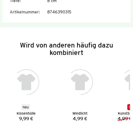
Tiefe
:
8 cm
Artikelnummer
:
8746390315
Wird von anderen häufig dazu
kombiniert
Neu
SA
Kissenhülle
Windlicht
Kunstbl
9,99 €
4,99 €
4,99 €
Preis:
Preis: