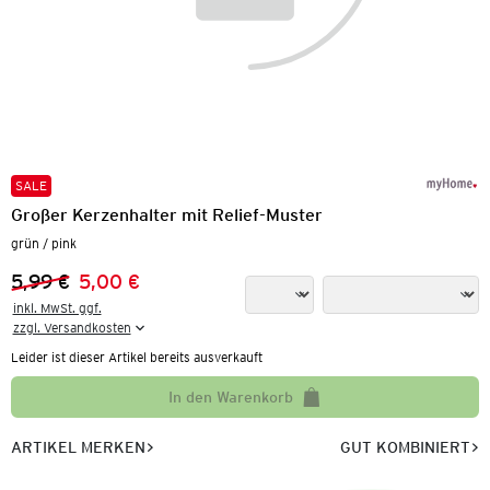
SALE
Großer Kerzenhalter mit Relief-Muster
grün / pink
5,99 €
5,00 €
Vorheriger Preis:
Neuer Preis:
inkl. MwSt. ggf.

zzgl. Versandkosten
Leider ist dieser Artikel bereits ausverkauft
In den Warenkorb
ARTIKEL MERKEN
GUT KOMBINIERT