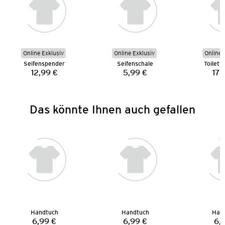
Online Exklusiv
Online Exklusiv
Online 
Seifenspender
Seifenschale
Toilett
12,99 €
5,99 €
17,
Preis:
Preis:
Das könnte Ihnen auch gefallen
Handtuch
Handtuch
Han
6,99 €
6,99 €
6,
Preis:
Preis: