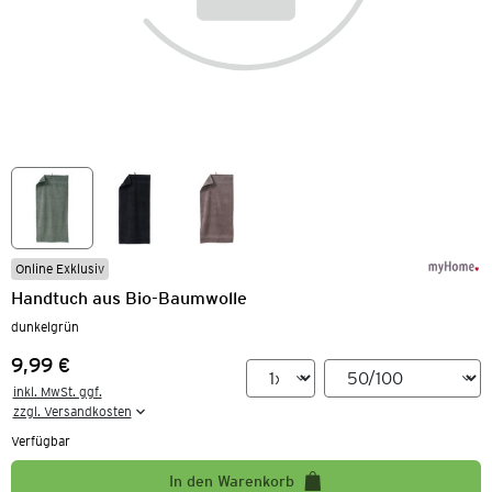
Online Exklusiv
Handtuch aus Bio-Baumwolle
dunkelgrün
9,99 €
Preis:
inkl. MwSt. ggf.

zzgl. Versandkosten
Verfügbar
In den Warenkorb