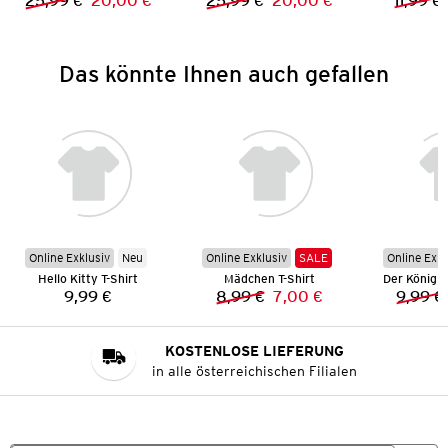
25,99 €
20,00 €
25,99 €
20,00 €
11,99 €
Vorheriger Preis:
Neuer Preis:
Vorheriger Preis:
Neuer Preis:
Das könnte Ihnen auch gefallen
Online Exklusiv
Neu
Online Exklusiv
SALE
Online Exkl
Hello Kitty T-Shirt
Mädchen T-Shirt
9,99 €
8,99 €
7,00 €
9,99 €
Preis:
Vorheriger Preis:
Neuer Preis:
KOSTENLOSE LIEFERUNG
in alle österreichischen Filialen