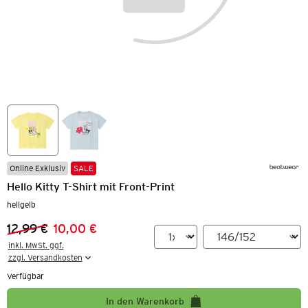
Online Exklusiv
SALE
Hello Kitty T-Shirt mit Front-Print
hellgelb
12,99 €
10,00 €
Vorheriger Preis:
Neuer Preis:
inkl. MwSt. ggf.

zzgl. Versandkosten
Verfügbar
In den Warenkorb