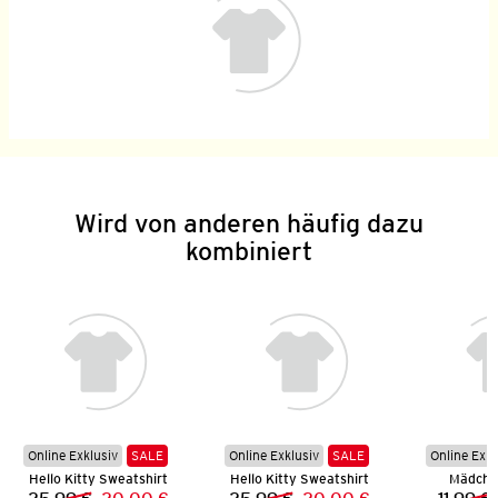
Wird von anderen häufig dazu
kombiniert
Online Exklusiv
SALE
Online Exklusiv
SALE
Online Exkl
Hello Kitty Sweatshirt
Hello Kitty Sweatshirt
Mädchen