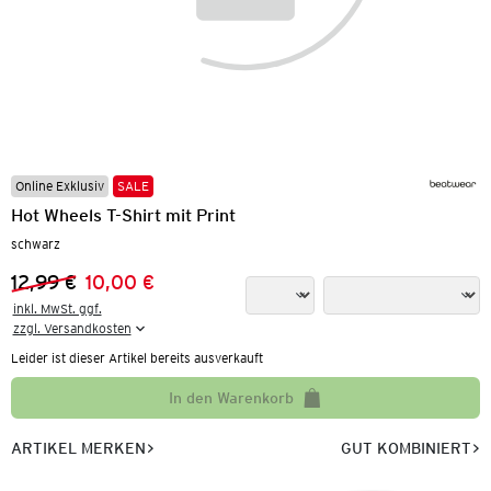
Online Exklusiv
SALE
Hot Wheels T-Shirt mit Print
schwarz
12,99 €
10,00 €
Vorheriger Preis:
Neuer Preis:
inkl. MwSt. ggf.

zzgl. Versandkosten
Leider ist dieser Artikel bereits ausverkauft
In den Warenkorb
ARTIKEL MERKEN
GUT KOMBINIERT