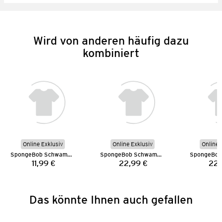
Wird von anderen häufig dazu
kombiniert
Online Exklusiv
Online Exklusiv
Online 
SpongeBob Schwammkopf T-Shirt
SpongeBob Schwammkopf Sweatshirt
11,99 €
22,99 €
22,
Preis:
Preis:
Das könnte Ihnen auch gefallen