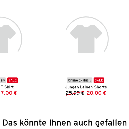
usiv
SALE
Online Exklusiv
SALE
T-Shirt
Jungen Leinen-Shorts
7,00 €
25,99 €
20,00 €
Vorheriger Preis:
Neuer Preis:
Vorheriger Preis:
Neuer Preis:
Das könnte Ihnen auch gefallen