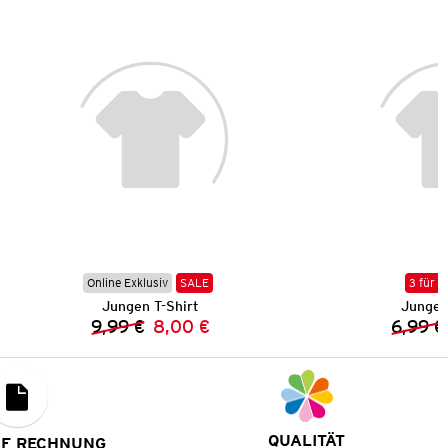
Online Exklusiv
SALE
3 für 2
Jungen T-Shirt
Jungen
9,99 €
8,00 €
6,99 €
Vorheriger Preis:
Neuer Preis:
QUALITÄT
UF RECHNUNG