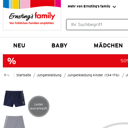
Mehr von Ernsting’s family
Keine Suchvorschläge gefund
NEU
BABY
MÄDCHEN
50%
Startseite
Jungenkleidung
Jungenkleidung Kinder (134-176)
J
Leider
Artikel leider ausverkauft
ausverkauft