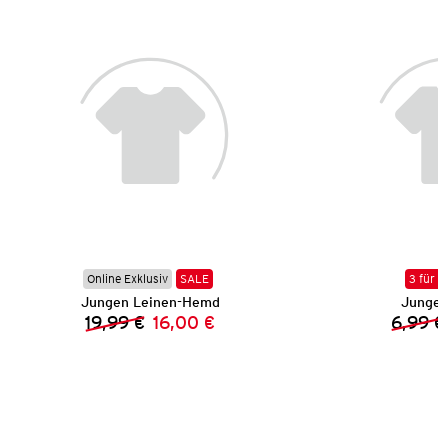
Online Exklusiv
SALE
3 für 2
Jungen Leinen-Hemd
Jungen
19,99 €
16,00 €
6,99 €
Vorheriger Preis:
Neuer Preis: