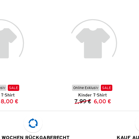
usiv
SALE
Online Exklusiv
SALE
T-Shirt
Kinder T-Shirt
8,00 €
7,99 €
6,00 €
Vorheriger Preis:
Neuer Preis:
Vorheriger Preis:
Neuer Preis:
 WOCHEN RÜCKGABERECHT
KAUF A