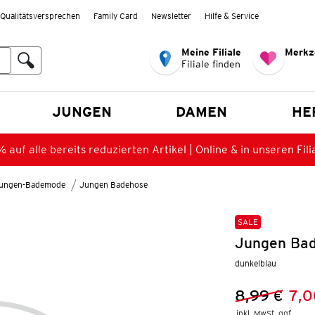
Qualitätsversprechen
Family Card
Newsletter
Hilfe & Service
Meine Filiale
Merkz
Filiale finden
en
JUNGEN
DAMEN
HE
 auf alle bereits reduzierten Artikel | Online & in unseren Fili
ungen-Bademode
Jungen Badehose
SALE
Jungen Bad
dunkelblau
8,99 €
7,0
Vorheriger 
Neuer Preis
inkl. MwSt. ggf.
