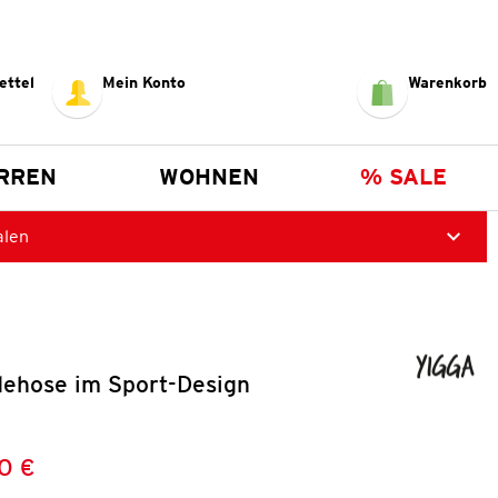
ettel
Mein Konto
Warenkorb
RREN
WOHNEN
% SALE
alen
ehose im Sport-Design
0 €
Preis:
: