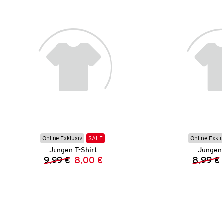
Online Exklusiv
SALE
Online Exkl
Jungen T-Shirt
Jungen 
9,99 €
8,00 €
8,99 €
Vorheriger Preis:
Neuer Preis: