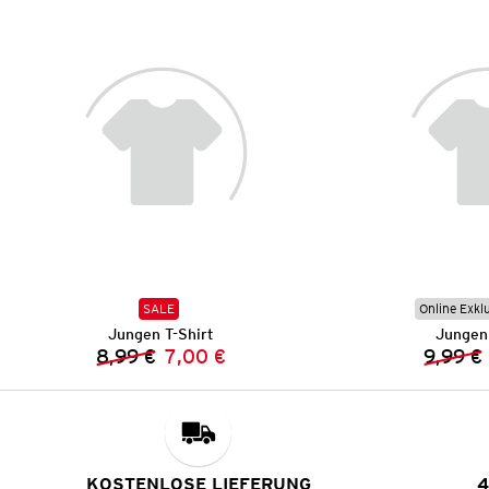
SALE
Online Exkl
Jungen T-Shirt
Jungen 
8,99 €
7,00 €
9,99 €
Vorheriger Preis:
Neuer Preis:
KOSTENLOSE LIEFERUNG
4