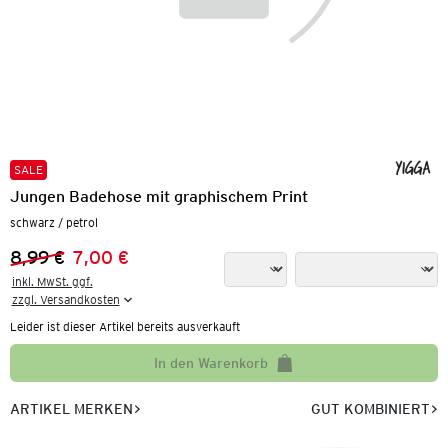
SALE
Jungen Badehose mit graphischem Print
schwarz / petrol
8,99 €
7,00 €
Vorheriger Preis:
Neuer Preis:
inkl. MwSt. ggf.

zzgl. Versandkosten
Leider ist dieser Artikel bereits ausverkauft
In den Warenkorb
ARTIKEL MERKEN
GUT KOMBINIERT