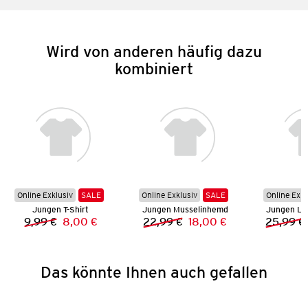
Wird von anderen häufig dazu
kombiniert
Online Exklusiv
SALE
Online Exklusiv
SALE
Online Exkl
Jungen T-Shirt
Jungen Musselinhemd
Jungen Le
9,99 €
8,00 €
22,99 €
18,00 €
25,99 €
Vorheriger Preis:
Neuer Preis:
Vorheriger Preis:
Neuer Preis:
Das könnte Ihnen auch gefallen