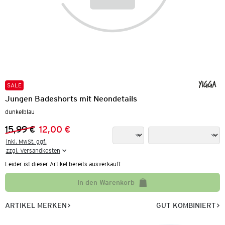
SALE
Jungen Badeshorts mit Neondetails
dunkelblau
15,99 €
12,00 €
Vorheriger Preis:
Neuer Preis:
inkl. MwSt. ggf.

zzgl. Versandkosten
Leider ist dieser Artikel bereits ausverkauft
In den Warenkorb
ARTIKEL MERKEN
GUT KOMBINIERT