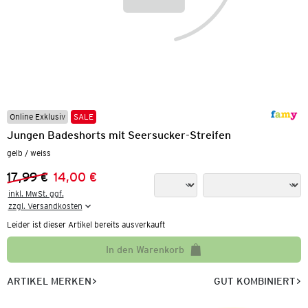
Online Exklusiv
SALE
Jungen Badeshorts mit Seersucker-Streifen
gelb / weiss
17,99 €
14,00 €
Vorheriger Preis:
Neuer Preis:
inkl. MwSt. ggf.

zzgl. Versandkosten
Leider ist dieser Artikel bereits ausverkauft
In den Warenkorb
ARTIKEL MERKEN
GUT KOMBINIERT