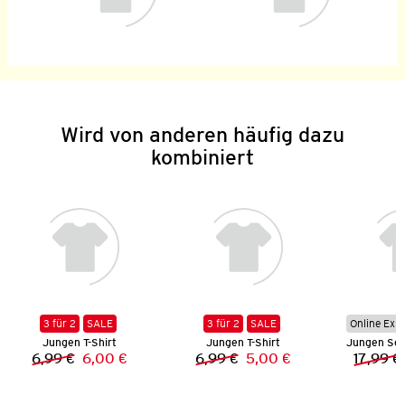
Wird von anderen häufig dazu
kombiniert
3 für 2
SALE
3 für 2
SALE
Online Exkl
Jungen T-Shirt
Jungen T-Shirt
6,99 €
6,00 €
6,99 €
5,00 €
17,99 €
Vorheriger Preis:
Neuer Preis:
Vorheriger Preis:
Neuer Preis: