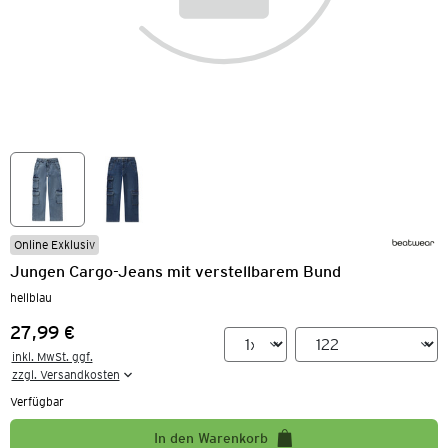
Online Exklusiv
Jungen Cargo-Jeans mit verstellbarem Bund
hellblau
27,99 €
Preis:
inkl. MwSt. ggf.

zzgl. Versandkosten
Verfügbar
In den Warenkorb