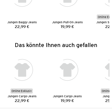
Online Exk
Jungen Baggy-Jeans
Jungen Pull-On-Jeans
Jungen Str
22,99 €
19,99 €
22,
Preis:
Preis:
Das könnte Ihnen auch gefallen
Online Exklusiv
Online 
Jungen Cargo-Jeans
Jungen Cargo-Jeans
Junge
22,99 €
19,99 €
25,
Preis:
Preis: