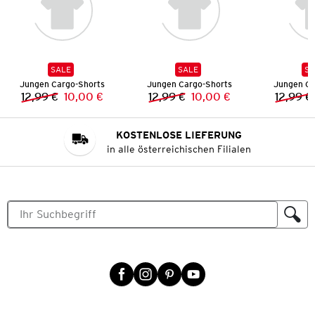
SALE
SALE
SA
Jungen Cargo-Shorts
Jungen Cargo-Shorts
Jungen Ca
12,99 €
10,00 €
12,99 €
10,00 €
12,99 €
Vorheriger Preis:
Neuer Preis:
Vorheriger Preis:
Neuer Preis:
KOSTENLOSE LIEFERUNG
in alle österreichischen Filialen