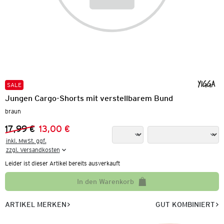
SALE
Jungen Cargo-Shorts mit verstellbarem Bund
braun
17,99 €
13,00 €
Vorheriger Preis:
Neuer Preis:
inkl. MwSt. ggf.

zzgl. Versandkosten
Leider ist dieser Artikel bereits ausverkauft
In den Warenkorb
ARTIKEL MERKEN
GUT KOMBINIERT