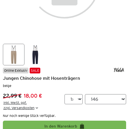
Online Exklusiv
SALE
Jungen Chinohose mit Hosenträgern
beige
22,99 €
18,00 €
Vorheriger Preis:
Neuer Preis:
inkl. MwSt. ggf.

zzgl. Versandkosten
Nur noch wenige Stück verfügbar.
In den Warenkorb