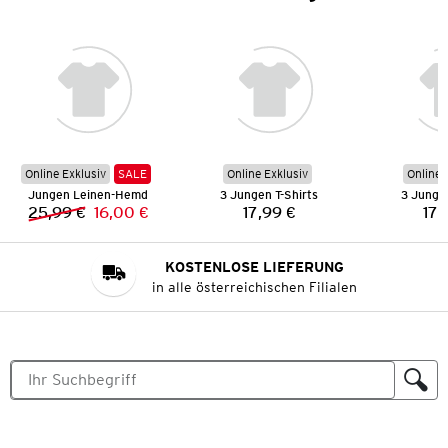
Online Exklusiv
SALE
Online Exklusiv
Online 
Jungen Leinen-Hemd
3 Jungen T-Shirts
3 Jungen
25,99 €
16,00 €
17,99 €
17,
Vorheriger Preis:
Neuer Preis:
Preis:
KOSTENLOSE LIEFERUNG
in alle österreichischen Filialen