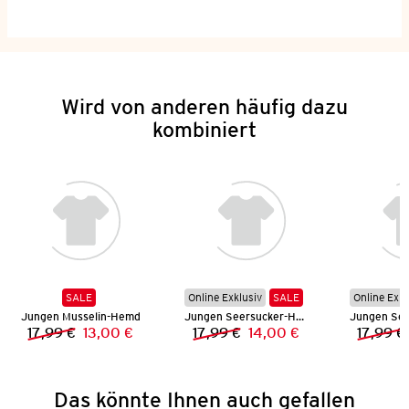
Wird von anderen häufig dazu
kombiniert
SALE
Online Exklusiv
SALE
Online Exkl
Jungen Musselin-Hemd
Jungen Seersucker-Hemd
17,99 €
13,00 €
17,99 €
14,00 €
17,99 €
Vorheriger Preis:
Neuer Preis:
Vorheriger Preis:
Neuer Preis:
Das könnte Ihnen auch gefallen