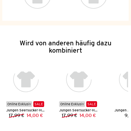
Wird von anderen häufig dazu
kombiniert
Online Exklusiv
SALE
Online Exklusiv
SALE
Jungen Seersucker-Hemd
Jungen Seersucker-Hemd
Jungen J
17,99 €
14,00 €
17,99 €
14,00 €
9,
Vorheriger Preis:
Neuer Preis:
Vorheriger Preis:
Neuer Preis: