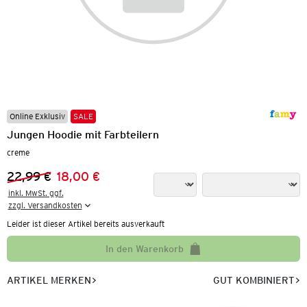
Online Exklusiv
SALE
Jungen Hoodie mit Farbteilern
creme
22,99 €
18,00 €
Vorheriger Preis:
Neuer Preis:
inkl. MwSt. ggf.

zzgl. Versandkosten
Leider ist dieser Artikel bereits ausverkauft
In den Warenkorb
ARTIKEL MERKEN
GUT KOMBINIERT