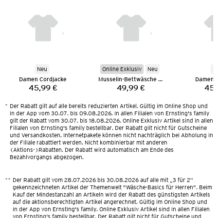
Neu
Online Exklusiv
Neu
N
Damen Cordjacke
Musselin-Bettwäsche 135 x 200 cm
Damen C
45,99 €
49,99 €
45,
Preis:
Preis:
*
Der Rabatt gilt auf alle bereits reduzierten Artikel. Gültig im Online Shop und
in der App vom 30.07. bis 09.08.2026. In allen Filialen von Ernsting's family
gilt der Rabatt vom 30.07. bis 18.08.2026. Online Exklusiv Artikel sind in allen
Filialen von Ernsting's family bestellbar. Der Rabatt gilt nicht für Gutscheine
und Versandkosten. Internetpakete können nicht nachträglich bei Abholung in
der Filiale rabattiert werden. Nicht kombinierbar mit anderen
(Aktions-)Rabatten. Der Rabatt wird automatisch am Ende des
Bezahlvorgangs abgezogen.
**
Der Rabatt gilt vom 28.07.2026 bis 30.08.2026 auf alle mit „3 für 2“
gekennzeichneten Artikel der Themenwelt "Wäsche-Basics für Herren". Beim
Kauf der Mindestanzahl an Artikeln wird der Rabatt des günstigsten Artikels
auf die aktionsberechtigten Artikel angerechnet. Gültig im Online Shop und
in der App von Ernsting's family. Online Exklusiv Artikel sind in allen Filialen
von Ernsting's family bestellbar. Der Rabatt gilt nicht für Gutscheine und