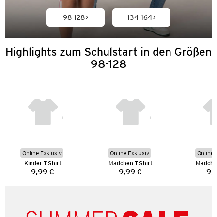
98-128
134-164
Highlights zum Schulstart in den Größen
98-128
Online Exklusiv
Online Exklusiv
Online 
Kinder T-Shirt
Mädchen T-Shirt
Mädchen
9,99 €
9,99 €
9,
Preis:
Preis: