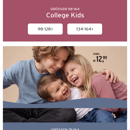
GRÖSSEN 98-164
College Kids
98-128
134-164
GRÖSSEN 74-164