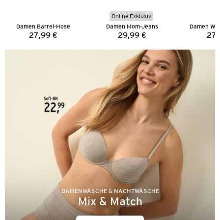
Online Exklusiv
Damen Barrel-Hose
Damen Mom-Jeans
Damen Wid
27,99 €
29,99 €
27,
Preis:
Preis:
DAMENWÄSCHE & NACHTWÄSCHE
Mix & Match