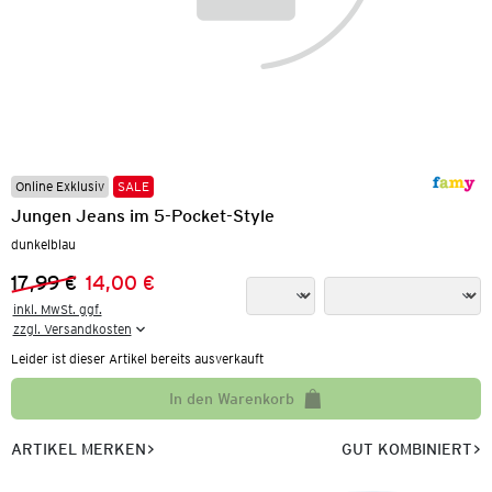
Online Exklusiv
SALE
Jungen Jeans im 5-Pocket-Style
dunkelblau
17,99 €
14,00 €
Vorheriger Preis:
Neuer Preis:
inkl. MwSt. ggf.

zzgl. Versandkosten
Leider ist dieser Artikel bereits ausverkauft
In den Warenkorb
ARTIKEL MERKEN
GUT KOMBINIERT