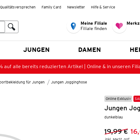
Qualitätsversprechen
Family Card
Newsletter
Hilfe & Service
Meine Filiale
Merkz
Filiale finden
en
JUNGEN
DAMEN
HE
 auf alle bereits reduzierten Artikel | Online & in unseren Fili
portbekleidung für Jungen
Jungen Jogginghose
Online Exklusiv
SA
Jungen Jog
dunkelblau
19,99 €
16
Vorheriger 
Neuer Preis
inkl. MwSt. ggf.
