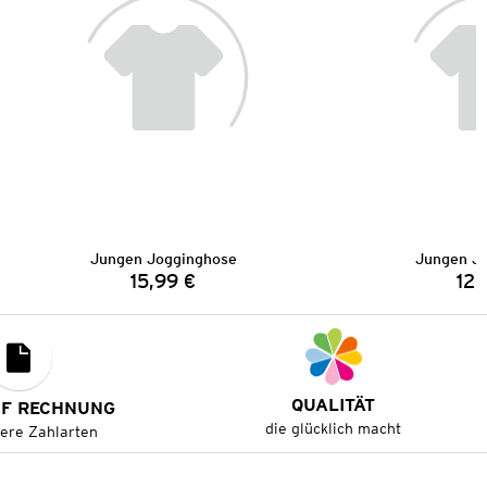
Jungen Jogginghose
Jungen J
15,99 €
12,
Preis:
QUALITÄT
UF RECHNUNG
die glücklich macht
tere Zahlarten