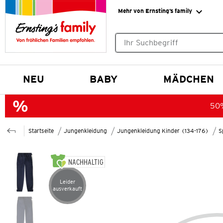
Mehr von Ernsting’s family
Keine Suchvorschläge gefund
NEU
BABY
MÄDCHEN
50%
Startseite
Jungenkleidung
Jungenkleidung Kinder (134-176)
S
NACHHALTIG
Leider
Artikel leider ausverkauft
ausverkauft