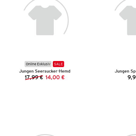
Online Exklusiv
SALE
Jungen Seersucker-Hemd
Jungen Sp
17,99 €
14,00 €
9,9
Vorheriger Preis:
Neuer Preis: