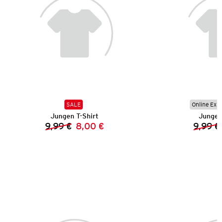
SALE
Online Exkl
Jungen T-Shirt
Jungen
9,99 €
8,00 €
9,99 €
Vorheriger Preis:
Neuer Preis: