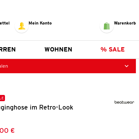
ettel
Mein Konto
Warenkorb
RREN
WOHNEN
% SALE
alen
LE
ginghose im Retro-Look
,00 €
Preis:
: