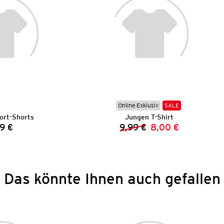
Online Exklusiv
SALE
ort-Shorts
Jungen T-Shirt
9 €
9,99 €
8,00 €
Preis:
Vorheriger Preis:
Neuer Preis:
Das könnte Ihnen auch gefallen