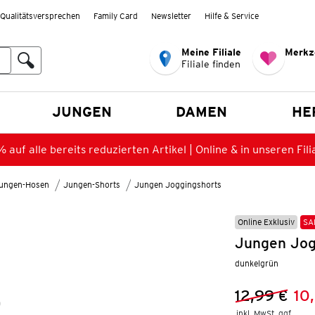
Qualitätsversprechen
Family Card
Newsletter
Hilfe & Service
Meine Filiale
Merkz
Filiale finden
en
JUNGEN
DAMEN
HE
 auf alle bereits reduzierten Artikel | Online & in unseren Fili
ungen-Hosen
Jungen-Shorts
Jungen Joggingshorts
Online Exklusiv
SA
Jungen Jog
dunkelgrün
12,99 €
10
Vorheriger 
Neuer Preis
inkl. MwSt. ggf.
