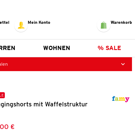
ettel
Mein Konto
Warenkorb
RREN
WOHNEN
% SALE
alen
LE
gingshorts mit Waffelstruktur
,00 €
Preis:
: