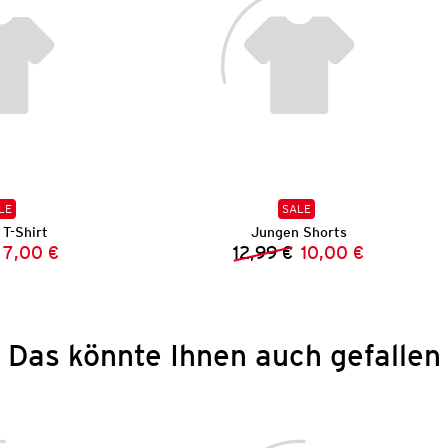
LE
SALE
T-Shirt
Jungen Shorts
7,00 €
12,99 €
10,00 €
Vorheriger Preis:
Neuer Preis:
Vorheriger Preis:
Neuer Preis:
Das könnte Ihnen auch gefallen