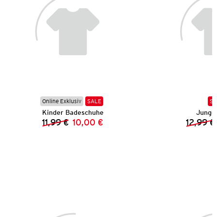
Online Exklusiv
SALE
SA
Kinder Badeschuhe
Junge
11,99 €
10,00 €
12,99 €
Vorheriger Preis:
Neuer Preis: