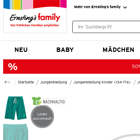
Mehr von Ernsting’s family
Keine Suchvorschläge gefund
NEU
BABY
MÄDCHEN
50%
Startseite
Jungenkleidung
Jungenkleidung Kinder (134-176)
J
NACHHALTIG
Leider
Artikel leider ausverkauft
ausverkauft