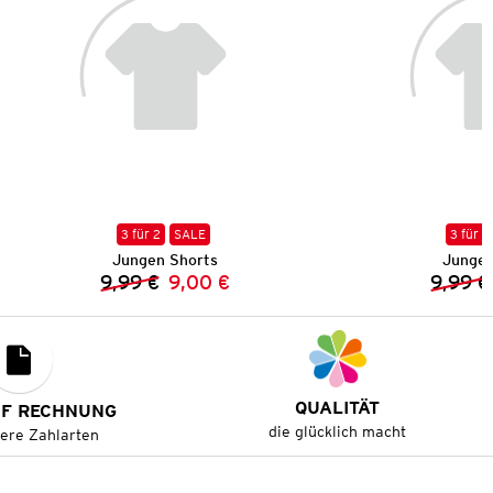
3 für 2
SALE
3 für 2
Jungen Shorts
Jungen
9,99 €
9,00 €
9,99 €
Vorheriger Preis:
Neuer Preis:
QUALITÄT
UF RECHNUNG
die glücklich macht
tere Zahlarten