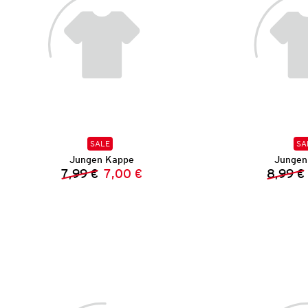
SALE
SA
Jungen Kappe
Jungen 
7,99 €
7,00 €
8,99 €
Vorheriger Preis:
Neuer Preis: