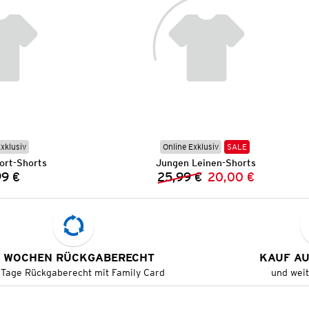
Exklusiv
Online Exklusiv
SALE
ort-Shorts
Jungen Leinen-Shorts
99 €
25,99 €
20,00 €
Preis:
Vorheriger Preis:
Neuer Preis:
 WOCHEN RÜCKGABERECHT
KAUF A
 Tage Rückgaberecht mit Family Card
und wei