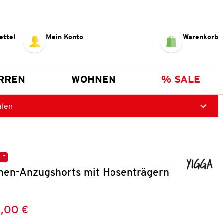
ettel
Mein Konto
Warenkorb
RREN
WOHNEN
% SALE
alen
LE
nen-Anzugshorts mit Hosenträgern
,00 €
Preis:
: