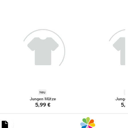
Neu
N
Jungen Mütze
Junge
5,99 €
5,
Preis: