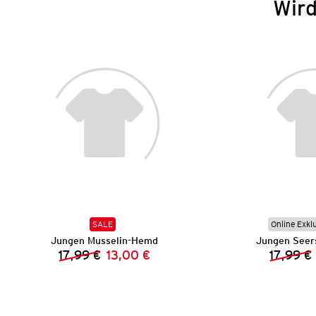
Wird
SALE
Online Exkl
Jungen Musselin-Hemd
Jungen Seer
17,99 €
13,00 €
17,99 €
Vorheriger Preis:
Neuer Preis: