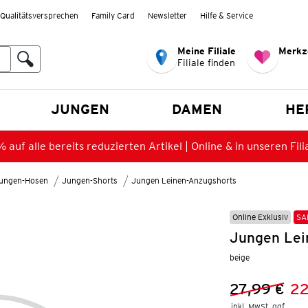
Qualitätsversprechen
Family Card
Newsletter
Hilfe & Service
Meine Filiale
Merkz
Filiale finden
en
JUNGEN
DAMEN
HE
 auf alle bereits reduzierten Artikel | Online & in unseren Fili
ungen-Hosen
Jungen-Shorts
Jungen Leinen-Anzugshorts
Online Exklusiv
SA
Jungen Lei
beige
27,99 €
22
Vorheriger 
Neuer Preis
inkl. MwSt. ggf.
