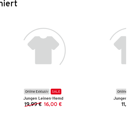
niert
Online Exklusiv
SALE
Online 
Jungen Leinen-Hemd
Jungen 
19,99 €
16,00 €
11,
Vorheriger Preis:
Neuer Preis: