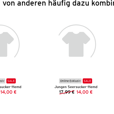
 von anderen häufig dazu kombi
usiv
SALE
Online Exklusiv
SALE
sucker-Hemd
Jungen Seersucker-Hemd
14,00 €
17,99 €
14,00 €
Vorheriger Preis:
Neuer Preis:
Vorheriger Preis:
Neuer Preis: