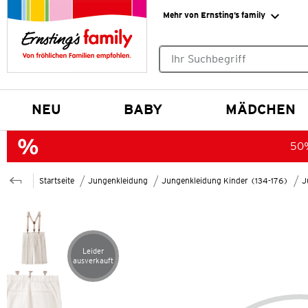
Mehr von Ernsting’s family
Keine Suchvorschläge gefund
NEU
BABY
MÄDCHEN
50%
Startseite
Jungenkleidung
Jungenkleidung Kinder (134-176)
J
Leider
Artikel leider ausverkauft
ausverkauft