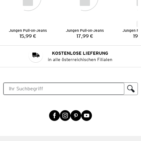
N
Jungen Pull-on-Jeans
Jungen Pull-on-Jeans
Jungen Pu
15,99 €
17,99 €
19,
Preis:
Preis:
KOSTENLOSE LIEFERUNG
in alle österreichischen Filialen