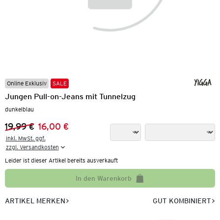
Online Exklusiv
SALE
Jungen Pull-on-Jeans mit Tunnelzug
dunkelblau
19,99 €
16,00 €
Vorheriger Preis:
Neuer Preis:
inkl. MwSt. ggf.

zzgl. Versandkosten
Leider ist dieser Artikel bereits ausverkauft
In den Warenkorb
ARTIKEL MERKEN
GUT KOMBINIERT