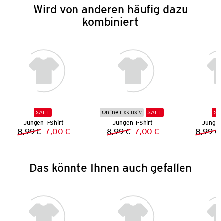
Wird von anderen häufig dazu
kombiniert
SALE
Online Exklusiv
SALE
SA
Jungen T-Shirt
Jungen T-Shirt
Jungen
8,99 €
7,00 €
8,99 €
7,00 €
8,99 €
Vorheriger Preis:
Neuer Preis:
Vorheriger Preis:
Neuer Preis:
Das könnte Ihnen auch gefallen