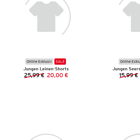
Online Exklusiv
SALE
Online Exkl
Jungen Leinen-Shorts
Jungen Seers
25,99 €
20,00 €
15,99 €
Vorheriger Preis:
Neuer Preis: