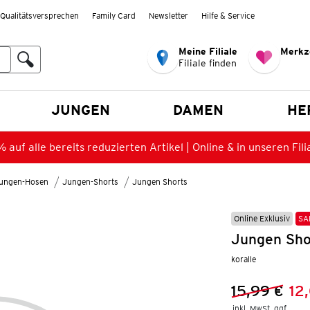
Qualitätsversprechen
Family Card
Newsletter
Hilfe & Service
Meine Filiale
Merkz
Filiale finden
en
JUNGEN
DAMEN
HE
 auf alle bereits reduzierten Artikel | Online & in unseren Fili
ungen-Hosen
Jungen-Shorts
Jungen Shorts
Online Exklusiv
SA
Jungen Shor
koralle
15,99 €
12
Vorheriger 
Neuer Preis
inkl. MwSt. ggf.
