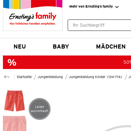
Mehr von Ernsting’s family
Keine Suchvorschläge gefund
NEU
BABY
MÄDCHEN
50%
Startseite
Jungenkleidung
Jungenkleidung Kinder (134-176)
J
Leider
Artikel leider ausverkauft
ausverkauft