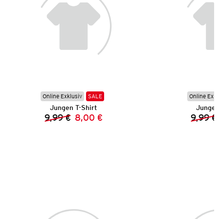
Online Exklusiv
SALE
Online Exkl
Jungen T-Shirt
Jungen
9,99 €
8,00 €
9,99 €
Vorheriger Preis:
Neuer Preis: