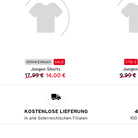
Online Exklusiv
SALE
3 für 2
Jungen Shorts
Jungen
17,99 €
14,00 €
9,99 €
Vorheriger Preis:
Neuer Preis:
KOSTENLOSE LIEFERUNG
4
in alle österreichischen Filialen
100