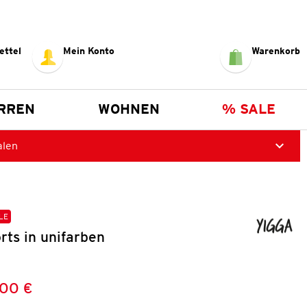
ettel
Mein Konto
Warenkorb
RREN
WOHNEN
% SALE
alen
LE
ts in unifarben
,00 €
Preis:
: