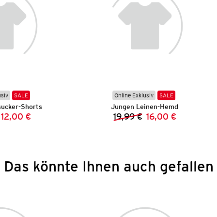
usiv
SALE
Online Exklusiv
SALE
ucker-Shorts
Jungen Leinen-Hemd
12,00 €
19,99 €
16,00 €
Vorheriger Preis:
Neuer Preis:
Vorheriger Preis:
Neuer Preis:
Das könnte Ihnen auch gefallen