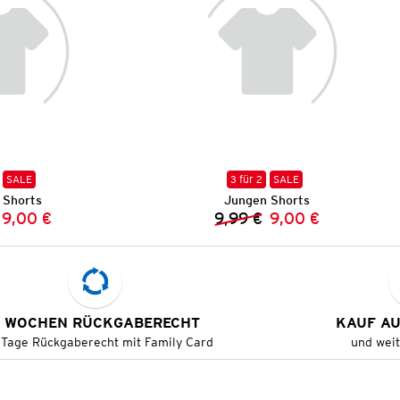
SALE
3 für 2
SALE
 Shorts
Jungen Shorts
9,00 €
9,99 €
9,00 €
Vorheriger Preis:
Neuer Preis:
Vorheriger Preis:
Neuer Preis:
 WOCHEN RÜCKGABERECHT
KAUF A
 Tage Rückgaberecht mit Family Card
und wei