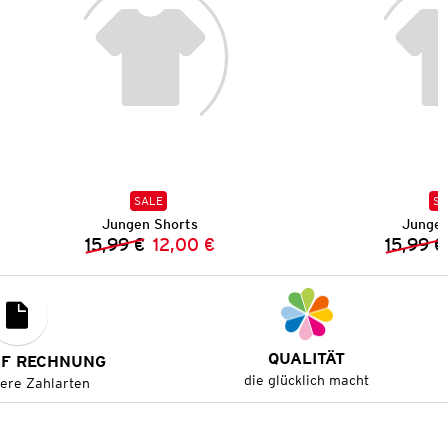
SALE
SA
Jungen Shorts
Jungen
15,99 €
12,00 €
15,99 €
Vorheriger Preis:
Neuer Preis:
QUALITÄT
UF RECHNUNG
die glücklich macht
tere Zahlarten