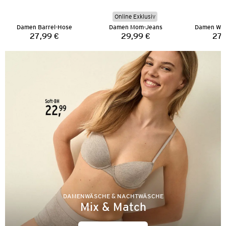
Online Exklusiv
Damen Barrel-Hose
Damen Mom-Jeans
Damen Wid
27,99 €
29,99 €
27,
Preis:
Preis:
DAMENWÄSCHE & NACHTWÄSCHE
Mix & Match