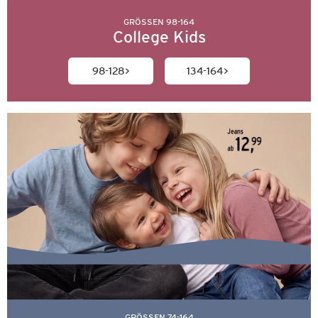
GRÖSSEN 98-164
College Kids
98-128
134-164
GRÖSSEN 74-164