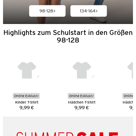
98-128
134-164
Highlights zum Schulstart in den Größen
98-128
Online Exklusiv
Online Exklusiv
Online 
Kinder T-Shirt
Mädchen T-Shirt
Mädchen
9,99 €
9,99 €
9,
Preis:
Preis: