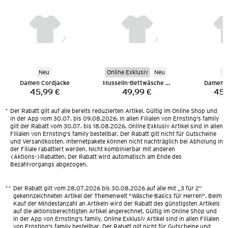
Neu
Online Exklusiv
Neu
N
Damen Cordjacke
Musselin-Bettwäsche 135 x 200 cm
Damen C
45,99 €
49,99 €
45,
Preis:
Preis:
*
Der Rabatt gilt auf alle bereits reduzierten Artikel. Gültig im Online Shop und
in der App vom 30.07. bis 09.08.2026. In allen Filialen von Ernsting's family
gilt der Rabatt vom 30.07. bis 18.08.2026. Online Exklusiv Artikel sind in allen
Filialen von Ernsting's family bestellbar. Der Rabatt gilt nicht für Gutscheine
und Versandkosten. Internetpakete können nicht nachträglich bei Abholung in
der Filiale rabattiert werden. Nicht kombinierbar mit anderen
(Aktions-)Rabatten. Der Rabatt wird automatisch am Ende des
Bezahlvorgangs abgezogen.
**
Der Rabatt gilt vom 28.07.2026 bis 30.08.2026 auf alle mit „3 für 2“
gekennzeichneten Artikel der Themenwelt "Wäsche-Basics für Herren". Beim
Kauf der Mindestanzahl an Artikeln wird der Rabatt des günstigsten Artikels
auf die aktionsberechtigten Artikel angerechnet. Gültig im Online Shop und
in der App von Ernsting's family. Online Exklusiv Artikel sind in allen Filialen
von Ernsting's family bestellbar. Der Rabatt gilt nicht für Gutscheine und