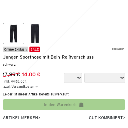
Online Exklusiv
SALE
Jungen Sporthose mit Bein-Reißverschluss
schwarz
17,99 €
14,00 €
Vorheriger Preis:
Neuer Preis:
inkl. MwSt. ggf.

zzgl. Versandkosten
Leider ist dieser Artikel bereits ausverkauft
In den Warenkorb
ARTIKEL MERKEN
GUT KOMBINIERT