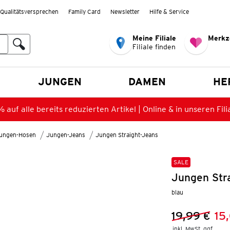
Qualitätsversprechen
Family Card
Newsletter
Hilfe & Service
Meine Filiale
Merkz
Filiale finden
en
JUNGEN
DAMEN
HE
 auf alle bereits reduzierten Artikel | Online & in unseren Fili
ungen-Hosen
Jungen-Jeans
Jungen Straight-Jeans
SALE
Jungen Str
blau
19,99 €
15
Vorheriger 
Neuer Preis
inkl. MwSt. ggf.
