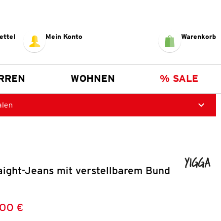
ettel
Mein Konto
Warenkorb
RREN
WOHNEN
% SALE
alen
aight-Jeans mit verstellbarem Bund
,00 €
Preis:
: