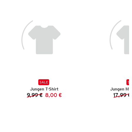
SALE
SA
Jungen T-Shirt
Jungen Mu
9,99 €
8,00 €
17,99 €
Vorheriger Preis:
Neuer Preis: