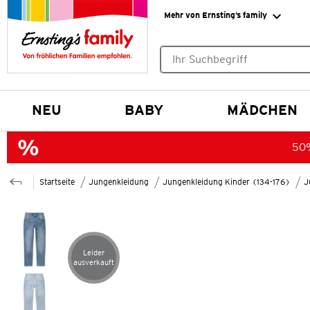
Mehr von Ernsting’s family
Keine Suchvorschläge gefund
NEU
BABY
MÄDCHEN
50%
Startseite
Jungenkleidung
Jungenkleidung Kinder (134-176)
J
Leider
Artikel leider ausverkauft
ausverkauft