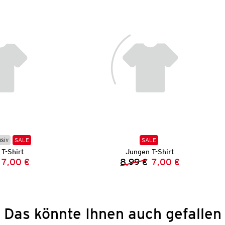
usiv
SALE
SALE
T-Shirt
Jungen T-Shirt
7,00 €
8,99 €
7,00 €
Vorheriger Preis:
Neuer Preis:
Vorheriger Preis:
Neuer Preis:
Das könnte Ihnen auch gefallen