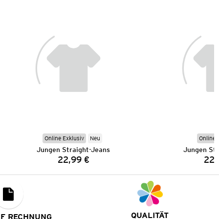
Online Exklusiv
Neu
Online 
Jungen Straight-Jeans
Jungen Str
22,99 €
22,
Preis:
QUALITÄT
UF RECHNUNG