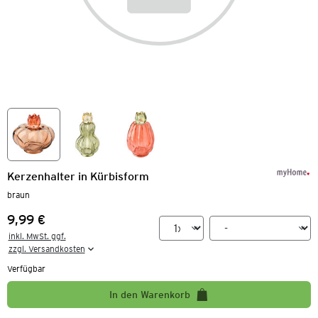
Kerzenhalter in Kürbisform
braun
9,99 €
Preis:
inkl. MwSt. ggf.

zzgl. Versandkosten
Verfügbar
In den Warenkorb