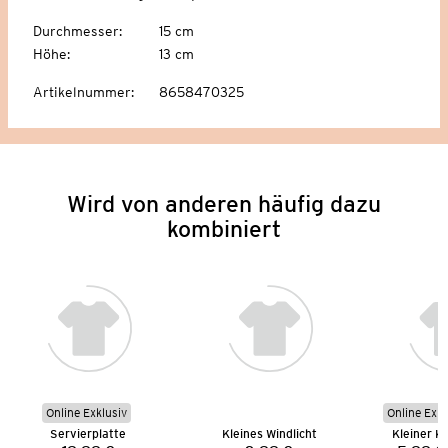
Durchmesser
:
15 cm
Höhe
:
13 cm
Artikelnummer
:
8658470325
Wird von anderen häufig dazu
kombiniert
Online Exklusiv
Online Exkl
Servierplatte
Kleines Windlicht
Kleiner K