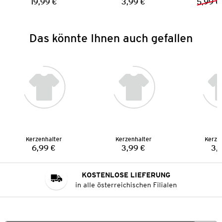
19,99 €
3,99 €
5,99 €
Preis:
Preis:
Das könnte Ihnen auch gefallen
Kerzenhalter
Kerzenhalter
Kerze
6,99 €
3,99 €
3,
Preis:
Preis:
KOSTENLOSE LIEFERUNG
in alle österreichischen Filialen