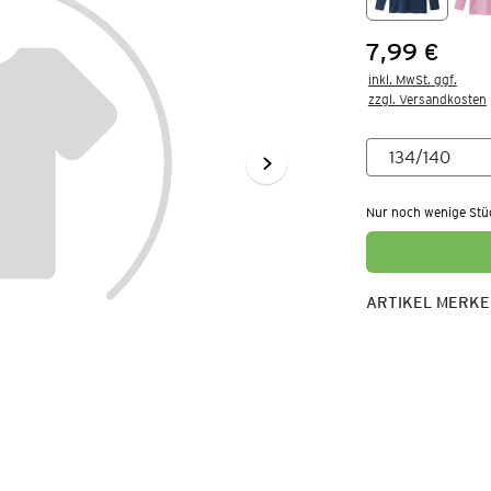
7,99 €
Preis:
inkl. MwSt. ggf.

zzgl. Versandkosten
Nur noch wenige Stü
ARTIKEL MERK