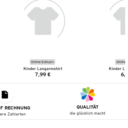
Online Exklusiv
Online 
Kinder Langarmshirt
Kinder La
7,99 €
6,
Preis:
QUALITÄT
UF RECHNUNG
die glücklich macht
tere Zahlarten