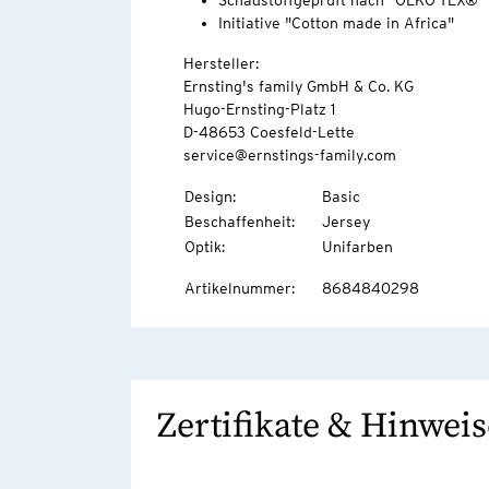
Schadstoffgeprüft nach "OEKO-TEX®"
Initiative "Cotton made in Africa"
Hersteller:
Ernsting's family GmbH & Co. KG
Hugo-Ernsting-Platz 1
D-48653 Coesfeld-Lette
service@ernstings-family.com
Design
:
Basic
Beschaffenheit
:
Jersey
Optik
:
Unifarben
Artikelnummer
:
8684840298
Zertifikate & Hinweis