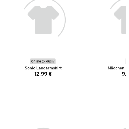
Online Exklusiv
N
Sonic Langarmshirt
Mädchen L
12,99 €
9,
Preis: