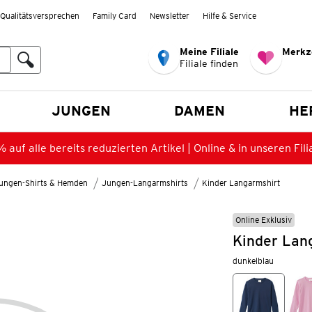
Qualitätsversprechen
Family Card
Newsletter
Hilfe & Service
Meine Filiale
Merkz
Filiale finden
en
JUNGEN
DAMEN
HE
 auf alle bereits reduzierten Artikel | Online & in unseren Fili
ungen-Shirts & Hemden
Jungen-Langarmshirts
Kinder Langarmshirt
Online Exklusiv
Kinder Lan
dunkelblau