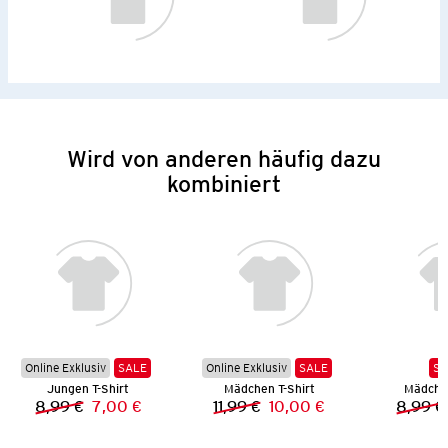
Wird von anderen häufig dazu
kombiniert
Online Exklusiv
SALE
Online Exklusiv
SALE
SA
Jungen T-Shirt
Mädchen T-Shirt
Mädchen
8,99 €
7,00 €
11,99 €
10,00 €
8,99 €
Vorheriger Preis:
Neuer Preis:
Vorheriger Preis:
Neuer Preis: