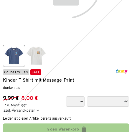
Online Exklusiv
SALE
Kinder T-Shirt mit Message-Print
dunkelblau
9,99 €
8,00 €
Vorheriger Preis:
Neuer Preis:
inkl. MwSt. ggf.

zzgl. Versandkosten
Leider ist dieser Artikel bereits ausverkauft
In den Warenkorb