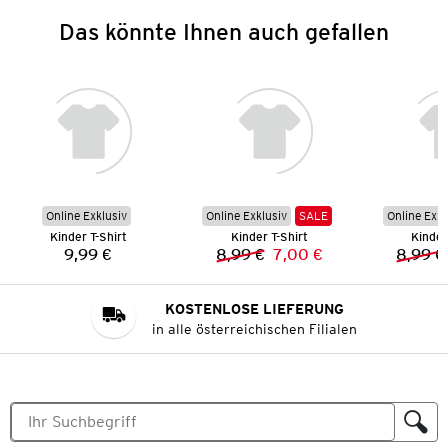
Das könnte Ihnen auch gefallen
Online Exklusiv
Online Exklusiv
SALE
Online Exkl
Kinder T-Shirt
Kinder T-Shirt
Kinder
9,99 €
8,99 €
7,00 €
8,99 €
Preis:
Vorheriger Preis:
Neuer Preis:
KOSTENLOSE LIEFERUNG
in alle österreichischen Filialen