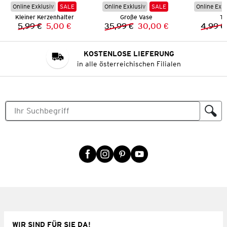
Online Exklusiv
SALE
Online Exklusiv
SALE
Online Exkl
Kleiner Kerzenhalter
Große Vase
Ta
5,99 €
5,00 €
35,99 €
30,00 €
4,99 €
Vorheriger Preis:
Neuer Preis:
Vorheriger Preis:
Neuer Preis:
KOSTENLOSE LIEFERUNG
in alle österreichischen Filialen
WIR SIND FÜR SIE DA!