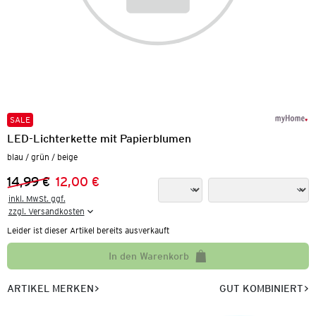
SALE
LED-Lichterkette mit Papierblumen
blau / grün / beige
14,99 €
12,00 €
Vorheriger Preis:
Neuer Preis:
inkl. MwSt. ggf.

zzgl. Versandkosten
Leider ist dieser Artikel bereits ausverkauft
In den Warenkorb
ARTIKEL MERKEN
GUT KOMBINIERT