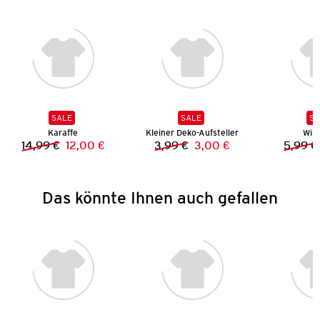
SALE
SALE
SA
Karaffe
Kleiner Deko-Aufsteller
Wind
14,99 €
12,00 €
3,99 €
3,00 €
5,99 €
Vorheriger Preis:
Neuer Preis:
Vorheriger Preis:
Neuer Preis:
Das könnte Ihnen auch gefallen