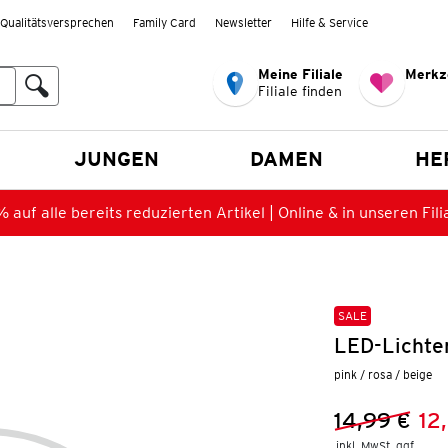
Qualitätsversprechen
Family Card
Newsletter
Hilfe & Service
Meine Filiale
Merkz
Filiale finden
en
JUNGEN
DAMEN
HE
 auf alle bereits reduzierten Artikel | Online & in unseren Fili
SALE
LED-Lichte
pink / rosa / beige
14,99 €
12
Vorheriger 
Neuer Preis
inkl. MwSt. ggf.
