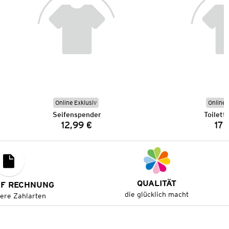
Online Exklusiv
Online 
Seifenspender
Toilett
12,99 €
17,
Preis:
QUALITÄT
UF RECHNUNG
die glücklich macht
tere Zahlarten