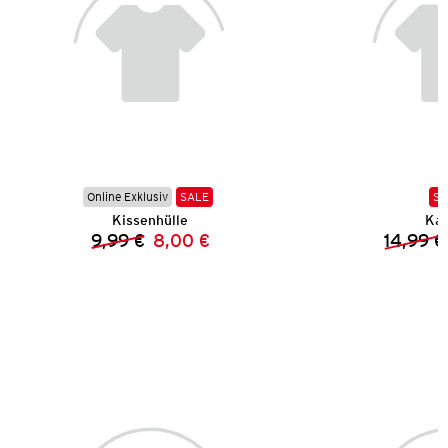
Online Exklusiv
SALE
SA
Kissenhülle
Kar
9,99 €
8,00 €
14,99 €
Vorheriger Preis:
Neuer Preis: