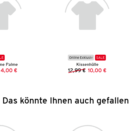
LE
Online Exklusiv
SALE
me Palme
Kissenhülle
4,00 €
12,99 €
10,00 €
Vorheriger Preis:
Neuer Preis:
Vorheriger Preis:
Neuer Preis:
Das könnte Ihnen auch gefallen