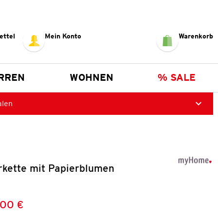
ettel
Mein Konto
Warenkorb
RREN
WOHNEN
% SALE
alen
rkette mit Papierblumen
,00 €
Preis:
: