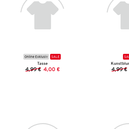
Online Exklusiv
SALE
SA
Tasse
Kunstblu
4,99 €
4,00 €
4,99 €
Vorheriger Preis:
Neuer Preis: