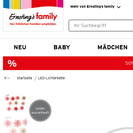
Mehr von Ernsting’s family
Keine Suchvorschläge gefund
NEU
BABY
MÄDCHEN
50%
Startseite
LED-Lichterkette
Leider
Artikel leider ausverkauft
ausverkauft