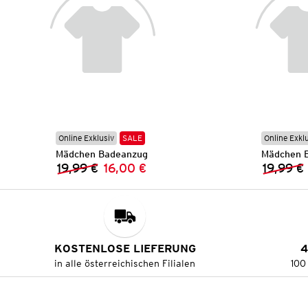
Online Exklusiv
SALE
Online Exkl
Mädchen Badeanzug
Mädchen 
19,99 €
16,00 €
19,99 €
Vorheriger Preis:
Neuer Preis:
KOSTENLOSE LIEFERUNG
4
in alle österreichischen Filialen
100