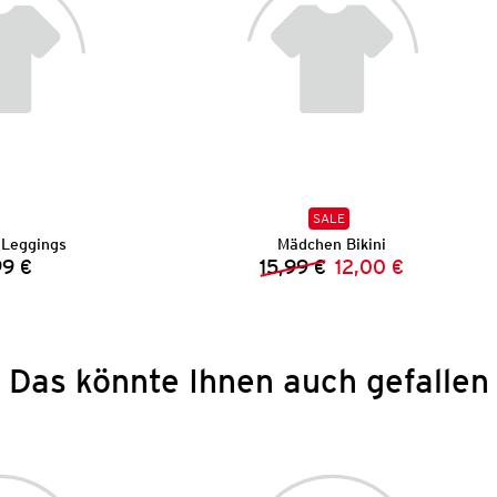
SALE
Leggings
Mädchen Bikini
99 €
15,99 €
12,00 €
Preis:
Vorheriger Preis:
Neuer Preis:
Das könnte Ihnen auch gefallen