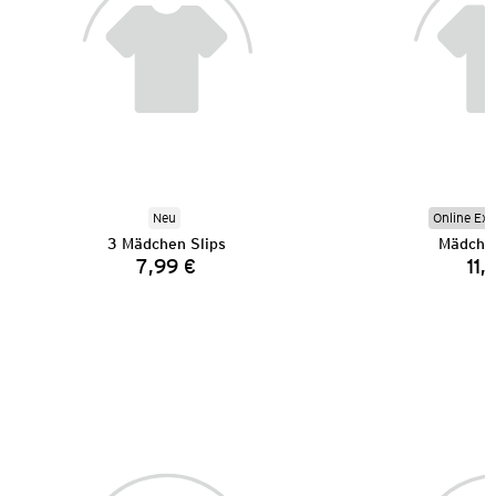
Neu
Online Exk
3 Mädchen Slips
Mädchen
7,99 €
11,
Preis: