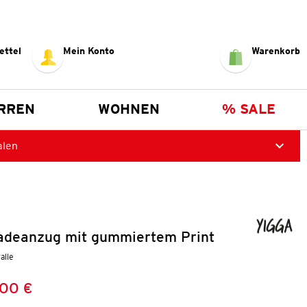
ettel
Mein Konto
Warenkorb
RREN
WOHNEN
% SALE
alen
deanzug mit gummiertem Print
alle
,00 €
Preis:
: