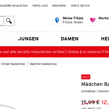
Qualitätsversprechen
Family Card
Newsletter
Hilfe & Service
Meine Filiale
Merkz
Filiale finden
en
JUNGEN
DAMEN
HE
 auf alle bereits reduzierten Artikel | Online & in unseren Fili
Kinder-Bademode
Mädchen Badeanzug
SALE
Mädchen Ba
dunkelblau / neonkor
15,99 €
12
Vorheriger 
Neuer Preis
inkl. MwSt. ggf.
