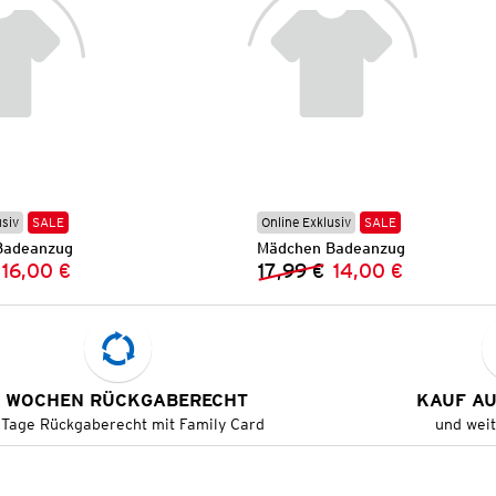
usiv
SALE
Online Exklusiv
SALE
Badeanzug
Mädchen Badeanzug
16,00 €
17,99 €
14,00 €
Vorheriger Preis:
Neuer Preis:
Vorheriger Preis:
Neuer Preis:
 WOCHEN RÜCKGABERECHT
KAUF A
 Tage Rückgaberecht mit Family Card
und wei