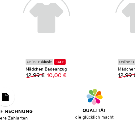
Online Exklusiv
SALE
Online Exkl
Mädchen Badeanzug
Mädchen 
12,99 €
10,00 €
12,99 €
Vorheriger Preis:
Neuer Preis:
QUALITÄT
UF RECHNUNG
die glücklich macht
tere Zahlarten