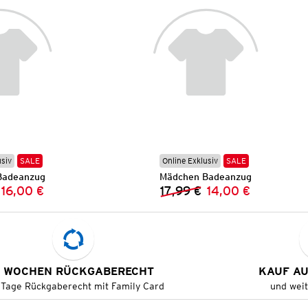
usiv
SALE
Online Exklusiv
SALE
Badeanzug
Mädchen Badeanzug
16,00 €
17,99 €
14,00 €
Vorheriger Preis:
Neuer Preis:
Vorheriger Preis:
Neuer Preis:
 WOCHEN RÜCKGABERECHT
KAUF A
 Tage Rückgaberecht mit Family Card
und wei