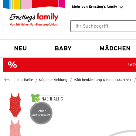
Mehr von Ernsting’s family
Keine Suchvorschläge gefund
NEU
BABY
MÄDCHEN
50%
Startseite
Mädchenkleidung
Mädchenkleidung Kinder (134-176)
NACHHALTIG
Leider
Artikel leider ausverkauft
ausverkauft