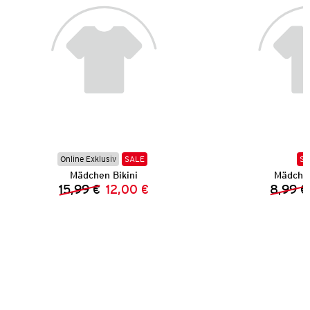
Online Exklusiv
SALE
SA
Mädchen Bikini
Mädchen
15,99 €
12,00 €
8,99 €
Vorheriger Preis:
Neuer Preis: