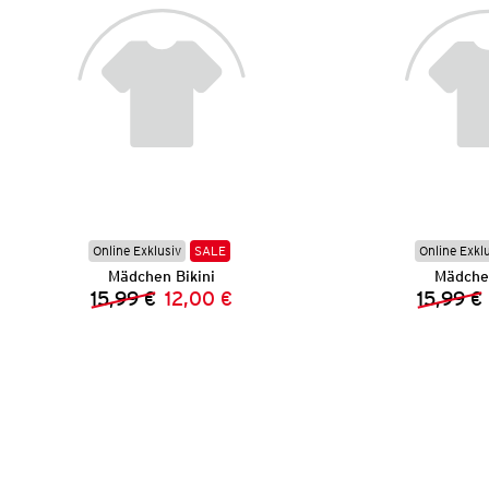
Online Exklusiv
SALE
Online Exkl
Mädchen Bikini
Mädchen
15,99 €
12,00 €
15,99 €
Vorheriger Preis:
Neuer Preis: