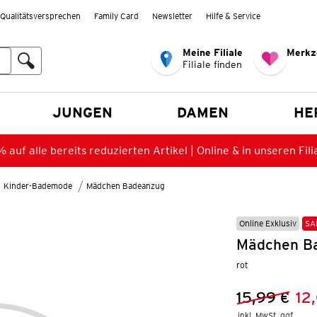
Qualitätsversprechen
Family Card
Newsletter
Hilfe & Service
Meine Filiale
Merkz
Filiale finden
en
JUNGEN
DAMEN
HE
 auf alle bereits reduzierten Artikel | Online & in unseren Fili
Kinder-Bademode
Mädchen Badeanzug
Online Exklusiv
SA
Mädchen Ba
rot
15,99 €
12
Vorheriger 
Neuer Preis
inkl. MwSt. ggf.
