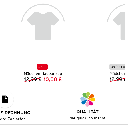
SALE
Online Exkl
Mädchen Badeanzug
Mädchen 
12,99 €
10,00 €
12,99 €
Vorheriger Preis:
Neuer Preis:
QUALITÄT
UF RECHNUNG
die glücklich macht
tere Zahlarten