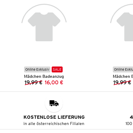
Online Exklusiv
SALE
Online Exkl
Mädchen Badeanzug
Mädchen 
19,99 €
16,00 €
19,99 €
Vorheriger Preis:
Neuer Preis:
KOSTENLOSE LIEFERUNG
4
in alle österreichischen Filialen
100