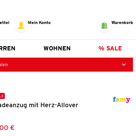
ettel
Mein Konto
Warenkorb
RREN
WOHNEN
% SALE
alen
LE
deanzug mit Herz-Allover
,00 €
Preis:
: