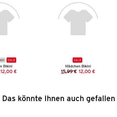
usiv
SALE
SALE
 Bikini
Mädchen Bikini
12,00 €
15,99 €
12,00 €
Vorheriger Preis:
Neuer Preis:
Vorheriger Preis:
Neuer Preis:
Das könnte Ihnen auch gefallen