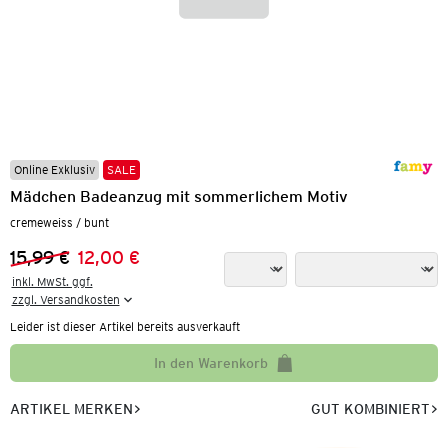
Online Exklusiv
SALE
Mädchen Badeanzug mit sommerlichem Motiv
cremeweiss / bunt
15,99 €
12,00 €
Vorheriger Preis:
Neuer Preis:
inkl. MwSt. ggf.

zzgl. Versandkosten
Leider ist dieser Artikel bereits ausverkauft
In den Warenkorb
ARTIKEL MERKEN
GUT KOMBINIERT