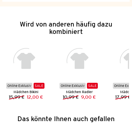
Wird von anderen häufig dazu
kombiniert
Online Exklusiv
SALE
Online Exklusiv
SALE
Online Exkl
Mädchen Bikini
Mädchen Radler
Mädche
15,99 €
12,00 €
10,99 €
9,00 €
17,99 €
Vorheriger Preis:
Neuer Preis:
Vorheriger Preis:
Neuer Preis:
Das könnte Ihnen auch gefallen