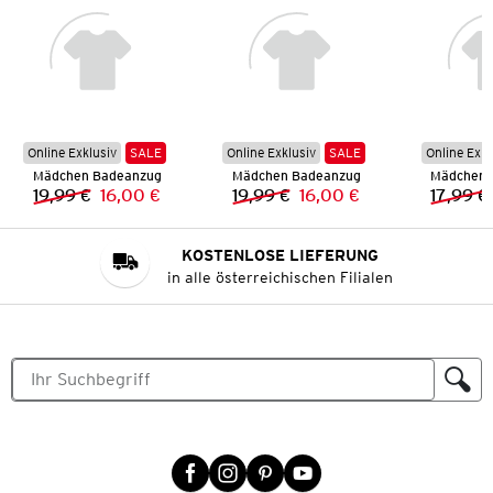
Online Exklusiv
SALE
Online Exklusiv
SALE
Online Exkl
Mädchen Badeanzug
Mädchen Badeanzug
Mädchen 
19,99 €
16,00 €
19,99 €
16,00 €
17,99 €
Vorheriger Preis:
Neuer Preis:
Vorheriger Preis:
Neuer Preis:
KOSTENLOSE LIEFERUNG
in alle österreichischen Filialen