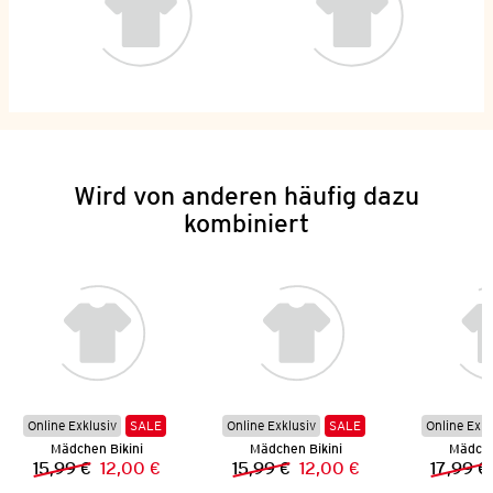
Wird von anderen häufig dazu
kombiniert
Online Exklusiv
SALE
Online Exklusiv
SALE
Online Exkl
Mädchen Bikini
Mädchen Bikini
Mädche
15,99 €
12,00 €
15,99 €
12,00 €
17,99 €
Vorheriger Preis:
Neuer Preis:
Vorheriger Preis:
Neuer Preis: