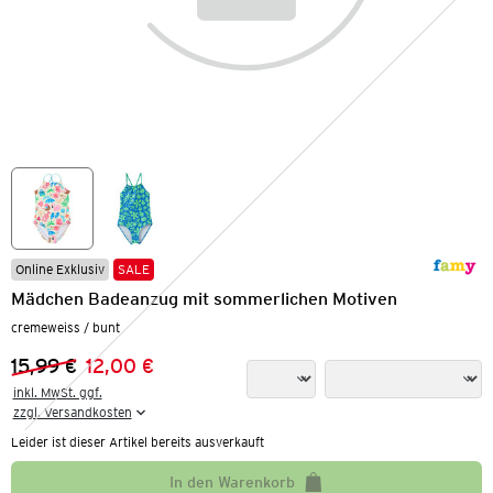
Online Exklusiv
SALE
Mädchen Badeanzug mit sommerlichen Motiven
cremeweiss / bunt
15,99 €
12,00 €
Vorheriger Preis:
Neuer Preis:
inkl. MwSt. ggf.

zzgl. Versandkosten
Leider ist dieser Artikel bereits ausverkauft
In den Warenkorb