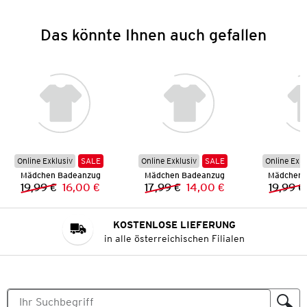
Das könnte Ihnen auch gefallen
Online Exklusiv
SALE
Online Exklusiv
SALE
Online Exkl
Mädchen Badeanzug
Mädchen Badeanzug
Mädchen 
19,99 €
16,00 €
17,99 €
14,00 €
19,99 €
Vorheriger Preis:
Neuer Preis:
Vorheriger Preis:
Neuer Preis:
KOSTENLOSE LIEFERUNG
in alle österreichischen Filialen