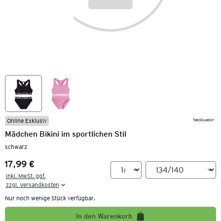
Online Exklusiv
Mädchen Bikini im sportlichen Stil
schwarz
17,99 €
Preis:
inkl. MwSt. ggf.

zzgl. Versandkosten
Nur noch wenige Stück verfügbar.
In den Warenkorb