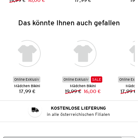
19,99 €
16,00 €
17,99 €
19,
Vorheriger Preis:
Neuer Preis:
Preis:
Das könnte Ihnen auch gefallen
Online Exklusiv
Online Exklusiv
SALE
Online Exkl
Mädchen Bikini
Mädchen Bikini
Mädche
17,99 €
19,99 €
16,00 €
17,99 €
Preis:
Vorheriger Preis:
Neuer Preis:
KOSTENLOSE LIEFERUNG
in alle österreichischen Filialen