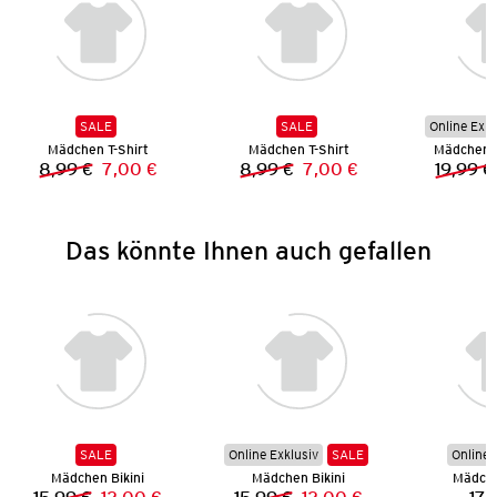
SALE
SALE
Online Exkl
Mädchen T-Shirt
Mädchen T-Shirt
Mädchen 
8,99 €
7,00 €
8,99 €
7,00 €
19,99 €
Vorheriger Preis:
Neuer Preis:
Vorheriger Preis:
Neuer Preis:
Das könnte Ihnen auch gefallen
SALE
Online Exklusiv
SALE
Online 
Mädchen Bikini
Mädchen Bikini
Mädche