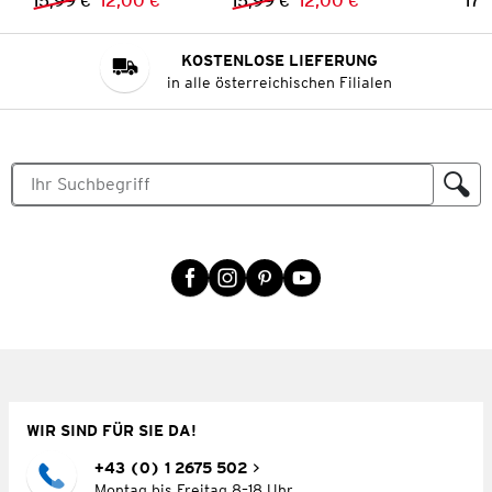
15,99 €
12,00 €
15,99 €
12,00 €
17,
Vorheriger Preis:
Neuer Preis:
Vorheriger Preis:
Neuer Preis:
KOSTENLOSE LIEFERUNG
in alle österreichischen Filialen
WIR SIND FÜR SIE DA!
+43 (0) 1 2675 502
Montag bis Freitag 8–18 Uhr