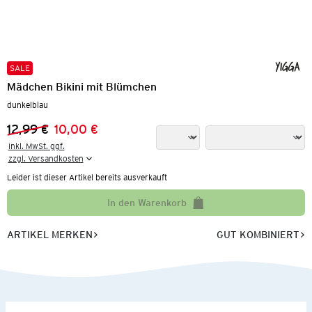
SALE
Mädchen Bikini mit Blümchen
dunkelblau
12,99 €
10,00 €
Vorheriger Preis:
Neuer Preis:
inkl. MwSt. ggf.

zzgl. Versandkosten
Leider ist dieser Artikel bereits ausverkauft
In den Warenkorb
ARTIKEL MERKEN
GUT KOMBINIERT